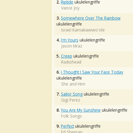
2.
Riptide
ukulelengriffe
Vance Joy
3.
Somewhere Over The Rainbow
ukulelengriffe
Israel Kamakawiwo'ole
4.
I'm Yours
ukulelengriffe
Jason Mraz
5.
Creep
ukulelengriffe
Radiohead
6.
I Thought I Saw Your Face Today
ukulelengriffe
She and Him
7.
Sailor Song
ukulelengriffe
Gigi Perez
8.
You Are My Sunshine
ukulelengriffe
Folk Songs
9.
Perfect
ukulelengriffe
Ed Sheeran