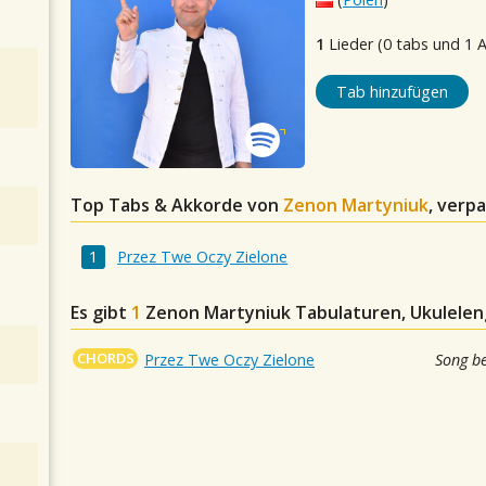
1
Lieder (0 tabs und 1 
Tab hinzufügen
Top Tabs & Akkorde von
Zenon Martyniuk
, verp
Przez Twe Oczy Zielone
Es gibt
1
Zenon Martyniuk
Tabulaturen, Ukuleleng
CHORDS
Przez Twe Oczy Zielone
Song b