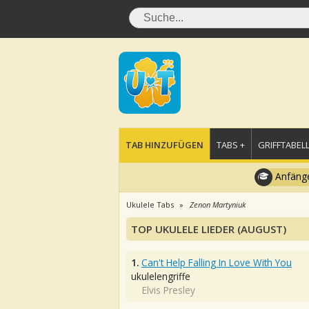
TAB HINZUFÜGEN
TABS +
GRIFFTABELL
Anfänge
Ukulele Tabs
Zenon Martyniuk
TOP UKULELE LIEDER (AUGUST)
1.
Can't Help Falling In Love With You
ukulelengriffe
Elvis Presley