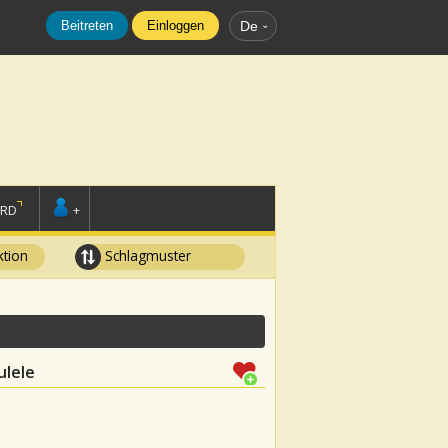
Beitreten
Einloggen
De
ORD
+
tion
Schlagmuster
ulele