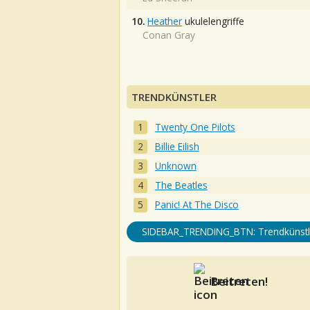
10.
Heather
ukulelengriffe
Conan Gray
TRENDKÜNSTLER
Twenty One Pilots
Billie Eilish
Unknown
The Beatles
Panic! At The Disco
SIDEBAR_TRENDING_BTN: Trendkünstl
Beitreten!