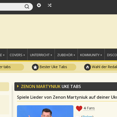
E +
COVERS +
UNTERRICHT +
ZUBEHÖR +
KOMMUNITY +
DISC
r tabs
Bester Uke Tabs
Wahl der Redak
ZENON MARTYNIUK
UKE TABS
Spiele Lieder von Zenon Martyniuk auf deiner Uk
4
Fans
(
Polen
)