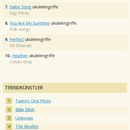
7.
Sailor Song
ukulelengriffe
Gigi Perez
8.
You Are My Sunshine
ukulelengriffe
Folk Songs
9.
Perfect
ukulelengriffe
Ed Sheeran
10.
Heather
ukulelengriffe
Conan Gray
TRENDKÜNSTLER
Twenty One Pilots
Billie Eilish
Unknown
The Beatles