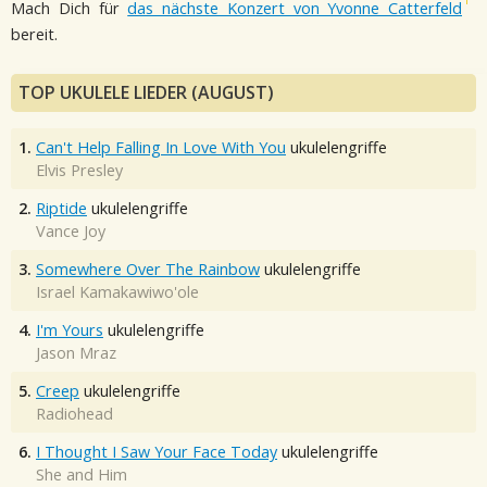
Mach Dich für
das nächste Konzert von Yvonne Catterfeld
bereit.
TOP UKULELE LIEDER (AUGUST)
1.
Can't Help Falling In Love With You
ukulelengriffe
Elvis Presley
2.
Riptide
ukulelengriffe
Vance Joy
3.
Somewhere Over The Rainbow
ukulelengriffe
Israel Kamakawiwo'ole
4.
I'm Yours
ukulelengriffe
Jason Mraz
5.
Creep
ukulelengriffe
Radiohead
6.
I Thought I Saw Your Face Today
ukulelengriffe
She and Him