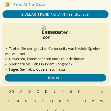
Panic! At The Disco
SIDEBAR_TRENDING_BTN: Trendkünstler
Beitreten!
✓ Treten Sie der größten Community von Ukulele-Spielern
weltweit bei
✓ Bewerten, kommentieren und Freunde finden
✓ Speichern Sie Tabs in Ihrem Songbook
✓ Fügen Sie Tabs, Covers, etc. hinzu
Beitreten
0-9
A
B
C
D
E
F
G
H
I
J
K
L
M
N
O
P
Q
R
S
T
U
V
W
X
Y
Z