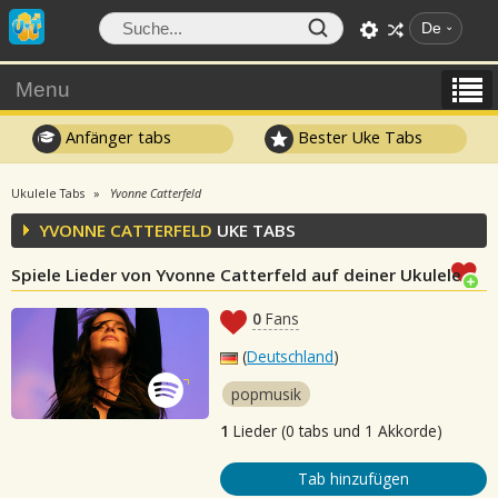
De
Menu
Anfänger tabs
Bester Uke Tabs
Ukulele Tabs
Yvonne Catterfeld
YVONNE CATTERFELD
UKE TABS
Spiele Lieder von Yvonne Catterfeld auf deiner Ukulele
0
Fans
(
Deutschland
)
popmusik
1
Lieder (0 tabs und 1 Akkorde)
Tab hinzufügen