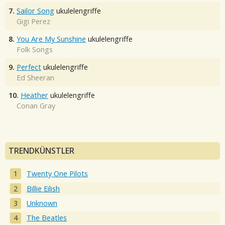
7.
Sailor Song
ukulelengriffe
Gigi Perez
8.
You Are My Sunshine
ukulelengriffe
Folk Songs
9.
Perfect
ukulelengriffe
Ed Sheeran
10.
Heather
ukulelengriffe
Conan Gray
TRENDKÜNSTLER
Twenty One Pilots
Billie Eilish
Unknown
The Beatles