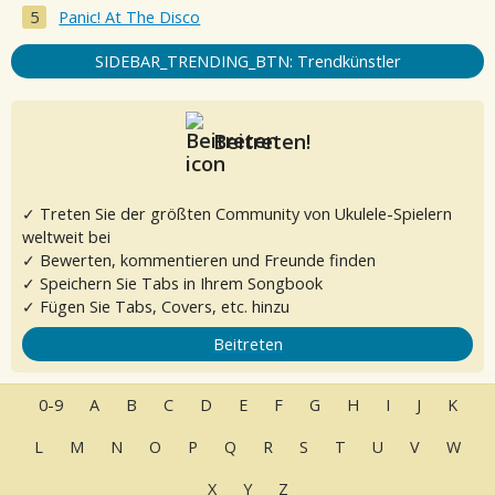
Panic! At The Disco
SIDEBAR_TRENDING_BTN: Trendkünstler
Beitreten!
✓ Treten Sie der größten Community von Ukulele-Spielern
weltweit bei
✓ Bewerten, kommentieren und Freunde finden
✓ Speichern Sie Tabs in Ihrem Songbook
✓ Fügen Sie Tabs, Covers, etc. hinzu
Beitreten
0-9
A
B
C
D
E
F
G
H
I
J
K
L
M
N
O
P
Q
R
S
T
U
V
W
X
Y
Z