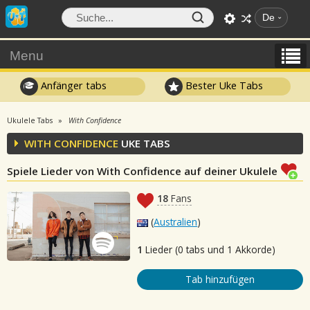
De
Menu
Anfänger tabs
Bester Uke Tabs
Ukulele Tabs
With Confidence
WITH CONFIDENCE
UKE TABS
Spiele Lieder von With Confidence auf deiner Ukulele
18
Fans
(
Australien
)
1
Lieder (0 tabs und 1 Akkorde)
Tab hinzufügen