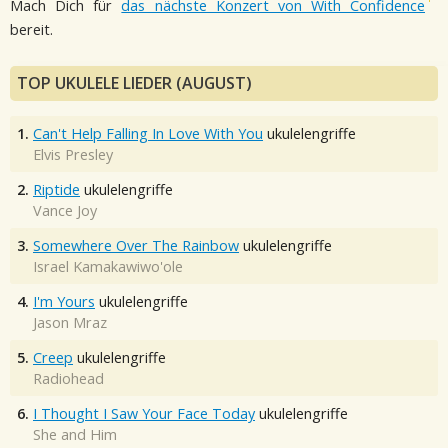
Mach Dich für
das nächste Konzert von With Confidence
bereit.
TOP UKULELE LIEDER (AUGUST)
1.
Can't Help Falling In Love With You
ukulelengriffe
Elvis Presley
2.
Riptide
ukulelengriffe
Vance Joy
3.
Somewhere Over The Rainbow
ukulelengriffe
Israel Kamakawiwo'ole
4.
I'm Yours
ukulelengriffe
Jason Mraz
5.
Creep
ukulelengriffe
Radiohead
6.
I Thought I Saw Your Face Today
ukulelengriffe
She and Him