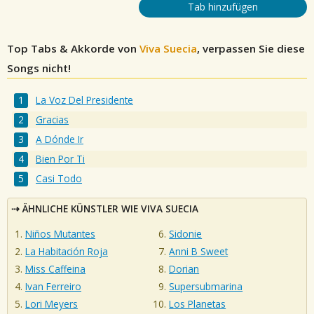
Tab hinzufügen
Top Tabs & Akkorde von
Viva Suecia
, verpassen Sie diese
Songs nicht!
La Voz Del Presidente
Gracias
A Dónde Ir
Bien Por Ti
Casi Todo
ÄHNLICHE KÜNSTLER WIE VIVA SUECIA
Niños Mutantes
Sidonie
La Habitación Roja
Anni B Sweet
Miss Caffeina
Dorian
Ivan Ferreiro
Supersubmarina
Lori Meyers
Los Planetas