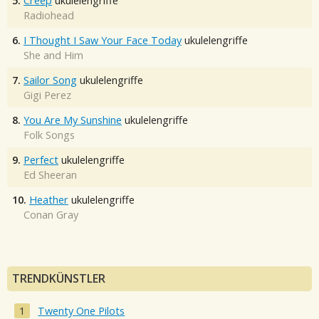
5.
Creep
ukulelengriffe
Radiohead
6.
I Thought I Saw Your Face Today
ukulelengriffe
She and Him
7.
Sailor Song
ukulelengriffe
Gigi Perez
8.
You Are My Sunshine
ukulelengriffe
Folk Songs
9.
Perfect
ukulelengriffe
Ed Sheeran
10.
Heather
ukulelengriffe
Conan Gray
TRENDKÜNSTLER
Twenty One Pilots