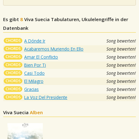
Es gibt
8
Viva Suecia
Tabulaturen, Ukulelengriffe in der
Datenbank
CHORDS
A Dónde Ir
Song bewerten!
CHORDS
Acabaremos Muriendo En Ello
Song bewerten!
CHORDS
Amar El Conflicto
Song bewerten!
CHORDS
Bien Por Ti
Song bewerten!
CHORDS
Casi Todo
Song bewerten!
CHORDS
El Milagro
Song bewerten!
CHORDS
Gracias
Song bewerten!
CHORDS
La Voz Del Presidente
Song bewerten!
Viva Suecia
Alben