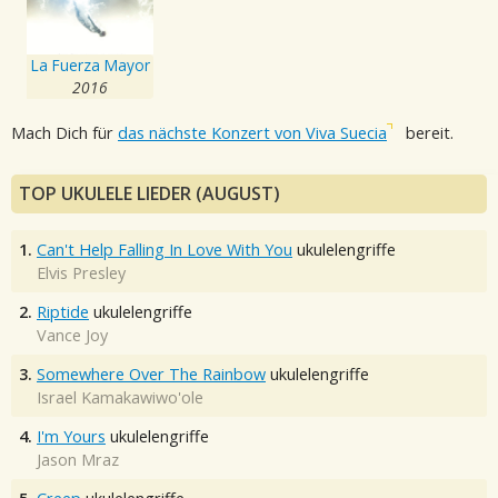
La Fuerza Mayor
2016
Mach Dich für
das nächste Konzert von Viva Suecia
bereit.
TOP UKULELE LIEDER (AUGUST)
1.
Can't Help Falling In Love With You
ukulelengriffe
Elvis Presley
2.
Riptide
ukulelengriffe
Vance Joy
3.
Somewhere Over The Rainbow
ukulelengriffe
Israel Kamakawiwo'ole
4.
I'm Yours
ukulelengriffe
Jason Mraz