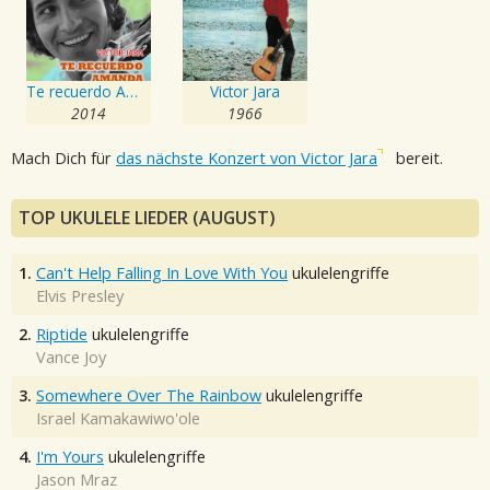
Te recuerdo Amanda
Victor Jara
2014
1966
Mach Dich für
das nächste Konzert von Victor Jara
bereit.
TOP UKULELE LIEDER (AUGUST)
1.
Can't Help Falling In Love With You
ukulelengriffe
Elvis Presley
2.
Riptide
ukulelengriffe
Vance Joy
3.
Somewhere Over The Rainbow
ukulelengriffe
Israel Kamakawiwo'ole
4.
I'm Yours
ukulelengriffe
Jason Mraz