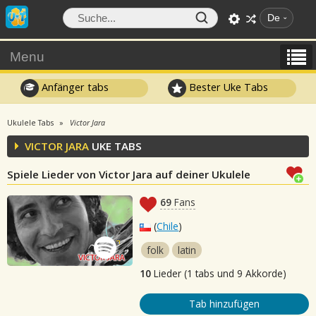
De
Menu
Anfänger tabs
Bester Uke Tabs
Ukulele Tabs
Victor Jara
VICTOR JARA
UKE TABS
Spiele Lieder von Victor Jara auf deiner Ukulele
69
Fans
(
Chile
)
folk
latin
10
Lieder (1 tabs und 9 Akkorde)
Tab hinzufügen