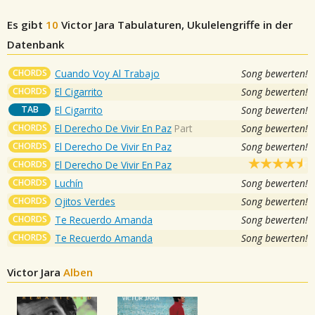
Es gibt
10
Victor Jara
Tabulaturen, Ukulelengriffe in der
Datenbank
CHORDS
Cuando Voy Al Trabajo
Song bewerten!
CHORDS
El Cigarrito
Song bewerten!
TAB
El Cigarrito
Song bewerten!
CHORDS
El Derecho De Vivir En Paz
Part
Song bewerten!
CHORDS
El Derecho De Vivir En Paz
Song bewerten!
CHORDS
El Derecho De Vivir En Paz
CHORDS
Luchín
Song bewerten!
CHORDS
Ojitos Verdes
Song bewerten!
CHORDS
Te Recuerdo Amanda
Song bewerten!
CHORDS
Te Recuerdo Amanda
Song bewerten!
Victor Jara
Alben