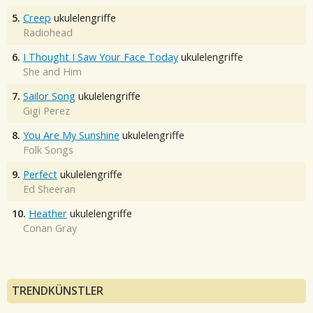
5.
Creep
ukulelengriffe
Radiohead
6.
I Thought I Saw Your Face Today
ukulelengriffe
She and Him
7.
Sailor Song
ukulelengriffe
Gigi Perez
8.
You Are My Sunshine
ukulelengriffe
Folk Songs
9.
Perfect
ukulelengriffe
Ed Sheeran
10.
Heather
ukulelengriffe
Conan Gray
TRENDKÜNSTLER