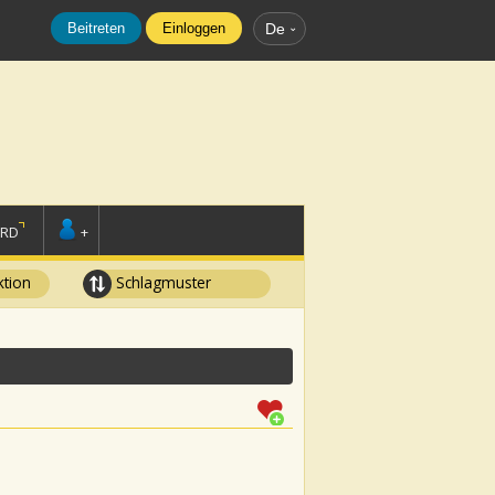
Beitreten
Einloggen
De
ORD
+
tion
Schlagmuster