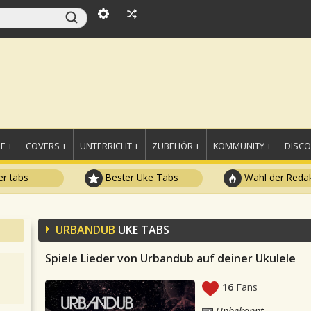
E +
COVERS +
UNTERRICHT +
ZUBEHÖR +
KOMMUNITY +
DISC
r tabs
Bester Uke Tabs
Wahl der Redak
URBANDUB
UKE TABS
Spiele Lieder von Urbandub auf deiner Ukulele
16
Fans
Unbekannt