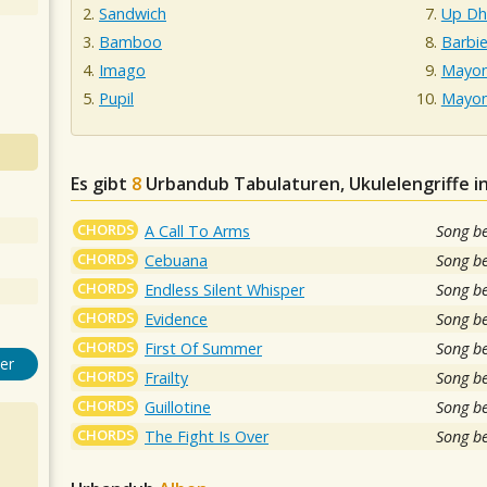
Sandwich
Up D
Bamboo
Barbie
Imago
Mayon
Pupil
Mayon
Es gibt
8
Urbandub
Tabulaturen, Ukulelengriffe 
CHORDS
A Call To Arms
Song b
CHORDS
Cebuana
Song b
CHORDS
Endless Silent Whisper
Song b
CHORDS
Evidence
Song b
CHORDS
First Of Summer
Song b
er
CHORDS
Frailty
Song b
CHORDS
Guillotine
Song b
CHORDS
The Fight Is Over
Song b