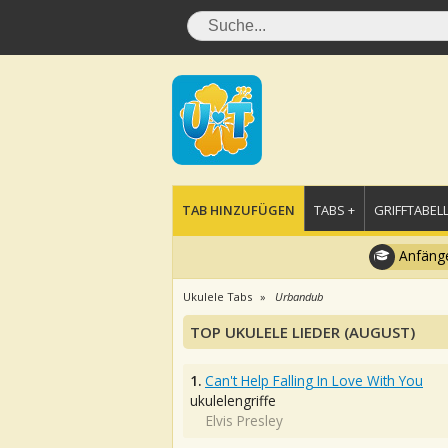
TAB HINZUFÜGEN
TABS +
GRIFFTABELL
Anfänge
Ukulele Tabs
Urbandub
TOP UKULELE LIEDER (AUGUST)
1.
Can't Help Falling In Love With You
ukulelengriffe
Elvis Presley