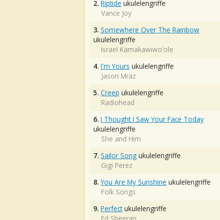
2.
Riptide
ukulelengriffe
Vance Joy
3.
Somewhere Over The Rainbow
ukulelengriffe
Israel Kamakawiwo'ole
4.
I'm Yours
ukulelengriffe
Jason Mraz
5.
Creep
ukulelengriffe
Radiohead
6.
I Thought I Saw Your Face Today
ukulelengriffe
She and Him
7.
Sailor Song
ukulelengriffe
Gigi Perez
8.
You Are My Sunshine
ukulelengriffe
Folk Songs
9.
Perfect
ukulelengriffe
Ed Sheeran