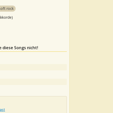
soft rock
Akkorde)
e diese Songs nicht!
ast