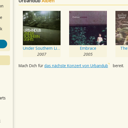
Urbandub
Alben
on
de
ok
Under Southern Light
Embrace
The
2007
2005
Mach Dich für
das nächste Konzert von Urbandub
bereit.
.
arts
k
m