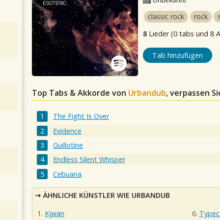
classic rock
rock
8
Lieder (0 tabs und 8 
Tab hinzufügen
Top Tabs & Akkorde von
Urbandub
, verpassen Si
The Fight Is Over
Evidence
Guillotine
Endless Silent Whisper
Cebuana
ÄHNLICHE KÜNSTLER WIE URBANDUB
Kjwan
Typec