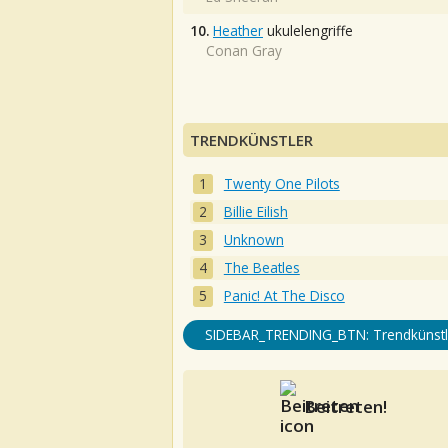
10.
Heather
ukulelengriffe
Conan Gray
TRENDKÜNSTLER
Twenty One Pilots
Billie Eilish
Unknown
The Beatles
Panic! At The Disco
SIDEBAR_TRENDING_BTN: Trendkünstl
Beitreten!