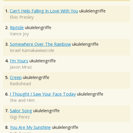
1.
Can't Help Falling In Love With You
ukulelengriffe
Elvis Presley
2.
Riptide
ukulelengriffe
Vance Joy
3.
Somewhere Over The Rainbow
ukulelengriffe
Israel Kamakawiwo'ole
4.
I'm Yours
ukulelengriffe
Jason Mraz
5.
Creep
ukulelengriffe
Radiohead
6.
I Thought I Saw Your Face Today
ukulelengriffe
She and Him
7.
Sailor Song
ukulelengriffe
Gigi Perez
8.
You Are My Sunshine
ukulelengriffe