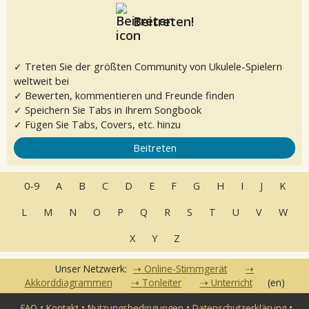
Beitreten!
✓ Treten Sie der größten Community von Ukulele-Spielern
weltweit bei
✓ Bewerten, kommentieren und Freunde finden
✓ Speichern Sie Tabs in Ihrem Songbook
✓ Fügen Sie Tabs, Covers, etc. hinzu
Beitreten
0-9
A
B
C
D
E
F
G
H
I
J
K
L
M
N
O
P
Q
R
S
T
U
V
W
X
Y
Z
Unser Netzwerk:
Online-Stimmgerät
Akkorddiagrammen
Tonleiter
Unterricht
(en)
•
•
•
•
FAQ
Kontakt
Nutzungsbedingungen
Datenschutzerklärung