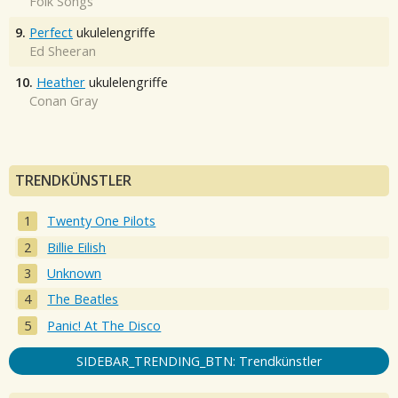
Folk Songs
9.
Perfect
ukulelengriffe
Ed Sheeran
10.
Heather
ukulelengriffe
Conan Gray
TRENDKÜNSTLER
Twenty One Pilots
Billie Eilish
Unknown
The Beatles
Panic! At The Disco
SIDEBAR_TRENDING_BTN: Trendkünstler