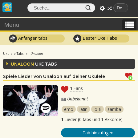
De
Menu
Anfänger tabs
Bester Uke Tabs
Ukulele Tabs
Unaloon
UNALOON
UKE TABS
Spiele Lieder von Unaloon auf deiner Ukulele
1
Fans
Unbekannt
emo
latin
lo-fi
samba
1
Lieder (0 tabs und 1 Akkorde)
Tab hinzufügen