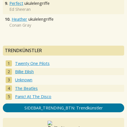
9.
Perfect
ukulelengriffe
Ed Sheeran
10.
Heather
ukulelengriffe
Conan Gray
TRENDKÜNSTLER
Twenty One Pilots
Billie Eilish
Unknown
The Beatles
Panic! At The Disco
SIDEBAR_TRENDING_BTN: Trendkünstler