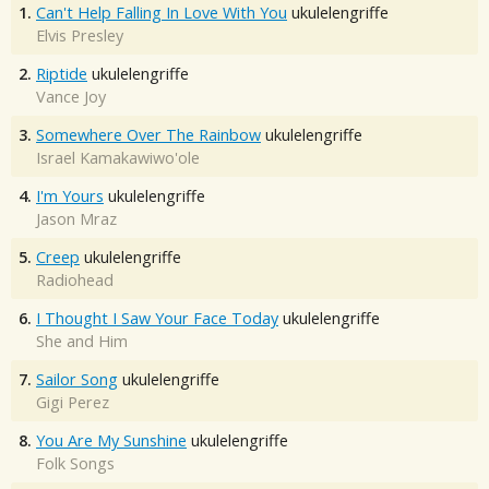
1.
Can't Help Falling In Love With You
ukulelengriffe
Elvis Presley
2.
Riptide
ukulelengriffe
Vance Joy
3.
Somewhere Over The Rainbow
ukulelengriffe
Israel Kamakawiwo'ole
4.
I'm Yours
ukulelengriffe
Jason Mraz
5.
Creep
ukulelengriffe
Radiohead
6.
I Thought I Saw Your Face Today
ukulelengriffe
She and Him
7.
Sailor Song
ukulelengriffe
Gigi Perez
8.
You Are My Sunshine
ukulelengriffe
Folk Songs