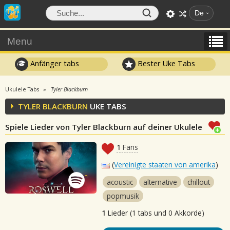
De
Menu
Anfänger tabs
Bester Uke Tabs
Ukulele Tabs
Tyler Blackburn
TYLER BLACKBURN
UKE TABS
Spiele Lieder von Tyler Blackburn auf deiner Ukulele
1
Fans
(
Vereinigte staaten von amerika
)
acoustic
alternative
chillout
popmusik
1
Lieder (1 tabs und 0 Akkorde)