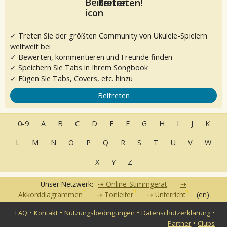
Beitreten!
✓ Treten Sie der größten Community von Ukulele-Spielern
weltweit bei
✓ Bewerten, kommentieren und Freunde finden
✓ Speichern Sie Tabs in Ihrem Songbook
✓ Fügen Sie Tabs, Covers, etc. hinzu
Beitreten
0-9
A
B
C
D
E
F
G
H
I
J
K
L
M
N
O
P
Q
R
S
T
U
V
W
X
Y
Z
Unser Netzwerk:
Online-Stimmgerät
Akkorddiagrammen
Tonleiter
Unterricht
(en)
•
•
•
•
FAQ
Kontakt
Nutzungsbedingungen
Datenschutzerklärung
•
Partner
Clubs