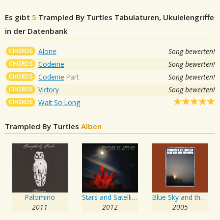
Es gibt
5
Trampled By Turtles
Tabulaturen, Ukulelengriffe
in der Datenbank
CHORDS
Alone
Song bewerten!
CHORDS
Codeine
Song bewerten!
CHORDS
Codeine
Part
Song bewerten!
CHORDS
Victory
Song bewerten!
CHORDS
Wait So Long
Trampled By Turtles
Alben
Palomino
Stars and Satellites
Blue Sky and the Devil
2011
2012
2005