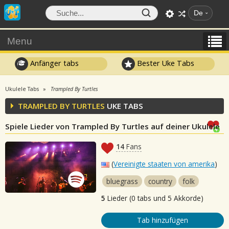
De
Menu
Anfänger tabs
Bester Uke Tabs
Ukulele Tabs
Trampled By Turtles
TRAMPLED BY TURTLES
UKE TABS
Spiele Lieder von Trampled By Turtles auf deiner Ukulele
14
Fans
(
Vereinigte staaten von amerika
)
bluegrass
country
folk
5
Lieder (0 tabs und 5 Akkorde)
Tab hinzufügen