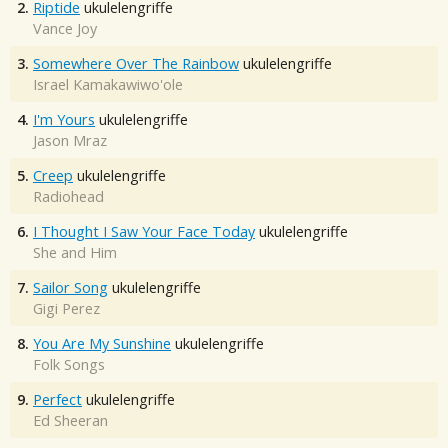
2.
Riptide
ukulelengriffe
Vance Joy
3.
Somewhere Over The Rainbow
ukulelengriffe
Israel Kamakawiwo'ole
4.
I'm Yours
ukulelengriffe
Jason Mraz
5.
Creep
ukulelengriffe
Radiohead
6.
I Thought I Saw Your Face Today
ukulelengriffe
She and Him
7.
Sailor Song
ukulelengriffe
Gigi Perez
8.
You Are My Sunshine
ukulelengriffe
Folk Songs
9.
Perfect
ukulelengriffe
Ed Sheeran