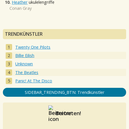
10.
Heather
ukulelengriffe
Conan Gray
TRENDKÜNSTLER
Twenty One Pilots
Billie Eilish
Unknown
The Beatles
Panic! At The Disco
SIDEBAR_TRENDING_BTN: Trendkünstler
Beitreten!