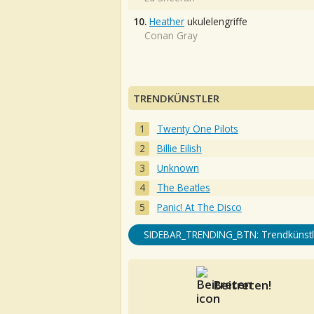
10.
Heather
ukulelengriffe
Conan Gray
TRENDKÜNSTLER
Twenty One Pilots
Billie Eilish
Unknown
The Beatles
Panic! At The Disco
SIDEBAR_TRENDING_BTN: Trendkünstl
Beitreten!