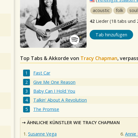
acoustic
folk
soul
42
Lieder (18 tabs und 
Tab hinzufügen
Top Tabs & Akkorde von
Tracy Chapman
, verpas
Fast Car
Give Me One Reason
Baby Can I Hold You
Talkin' About A Revolution
The Promise
ÄHNLICHE KÜNSTLER WIE TRACY CHAPMAN
Susanne Vega
Annie