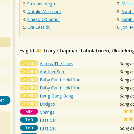
Suzanne Vega
Meliss
Natalie Merchant
Sarah 
Sinead O'Connor
Sarah
Eva Cassidy
Joni M
Es gibt
42
Tracy Chapman
Tabulaturen, Ukuleleng
CHORDS
Across The Lines
Song b
CHORDS
Another Sun
Song b
CHORDS
Baby Can I Hold You
Song b
CHORDS
Baby Can I Hold You
Song b
CHORDS
Bang Bang Bang
Song b
er
CHORDS
Bridges
Song b
MIX
Change
TAB
Fast Car
TAB
Fast Car
Song b