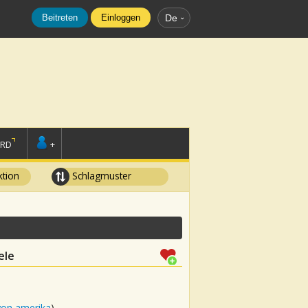
Beitreten
Einloggen
De
ORD
+
tion
Schlagmuster
ele
von amerika
)