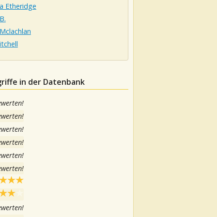
a Etheridge
B.
 Mclachlan
itchell
riffe in der Datenbank
ewerten!
ewerten!
ewerten!
ewerten!
ewerten!
ewerten!
ewerten!