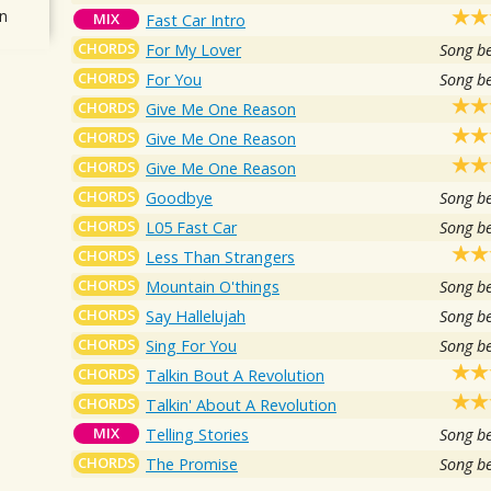
n
MIX
Fast Car Intro
CHORDS
For My Lover
Song b
CHORDS
For You
Song b
CHORDS
Give Me One Reason
CHORDS
Give Me One Reason
CHORDS
Give Me One Reason
CHORDS
Goodbye
Song b
CHORDS
L05 Fast Car
Song b
CHORDS
Less Than Strangers
CHORDS
Mountain O'things
Song b
CHORDS
Say Hallelujah
Song b
CHORDS
Sing For You
Song b
CHORDS
Talkin Bout A Revolution
CHORDS
Talkin' About A Revolution
MIX
Telling Stories
Song b
CHORDS
The Promise
Song b