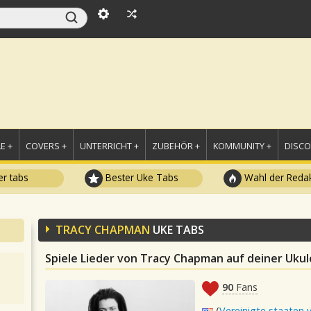
E +
COVERS +
UNTERRICHT +
ZUBEHÖR +
KOMMUNITY +
DISC
r tabs
Bester Uke Tabs
Wahl der Redak
TRACY CHAPMAN
UKE TABS
Spiele Lieder von Tracy Chapman auf deiner Ukul
90
Fans
(
Vereinigte staaten 