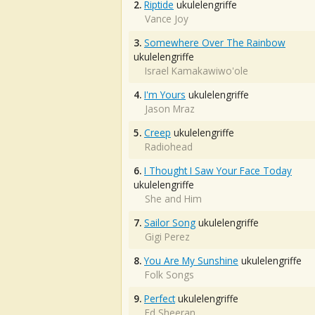
2.
Riptide
ukulelengriffe
Vance Joy
3.
Somewhere Over The Rainbow
ukulelengriffe
Israel Kamakawiwo'ole
4.
I'm Yours
ukulelengriffe
Jason Mraz
5.
Creep
ukulelengriffe
Radiohead
6.
I Thought I Saw Your Face Today
ukulelengriffe
She and Him
7.
Sailor Song
ukulelengriffe
Gigi Perez
8.
You Are My Sunshine
ukulelengriffe
Folk Songs
9.
Perfect
ukulelengriffe
Ed Sheeran