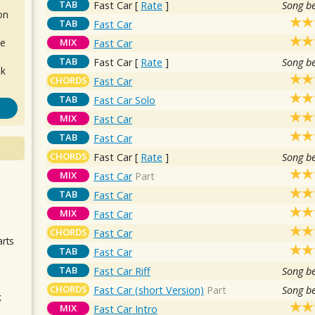
TAB
Fast Car
[
Rate
]
Song b
on
TAB
Fast Car
MIX
de
Fast Car
TAB
Fast Car
[
Rate
]
Song b
ok
CHORDS
Fast Car
TAB
Fast Car Solo
MIX
Fast Car
TAB
Fast Car
CHORDS
Fast Car
[
Rate
]
Song b
MIX
Fast Car
Part
.
TAB
Fast Car
MIX
Fast Car
CHORDS
Fast Car
arts
TAB
Fast Car
TAB
Fast Car Riff
Song b
CHORDS
Fast Car (short Version)
Part
Song b
k
MIX
Fast Car Intro
m