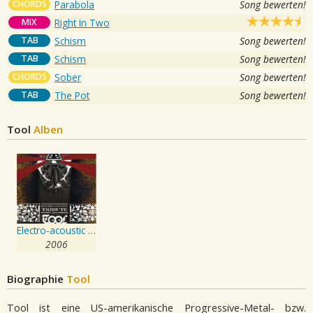
CHORDS
Parabola
Song bewerten!
MIX
Right In Two
TAB
Schism
Song bewerten!
TAB
Schism
Song bewerten!
CHORDS
Sober
Song bewerten!
TAB
The Pot
Song bewerten!
Tool
Alben
Electro-acoustic Tribute To Tool,the
2006
Biographie
Tool
Tool ist eine US-amerikanische Progressive-Metal- bzw.