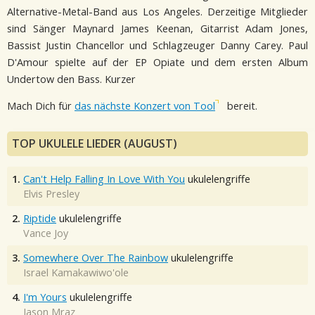
Alternative-Metal-Band aus Los Angeles. Derzeitige Mitglieder
sind Sänger Maynard James Keenan, Gitarrist Adam Jones,
Bassist Justin Chancellor und Schlagzeuger Danny Carey. Paul
D'Amour spielte auf der EP Opiate und dem ersten Album
Undertow den Bass. Kurzer
Mach Dich für
das nächste Konzert von Tool
bereit.
TOP UKULELE LIEDER (AUGUST)
1.
Can't Help Falling In Love With You
ukulelengriffe
Elvis Presley
2.
Riptide
ukulelengriffe
Vance Joy
3.
Somewhere Over The Rainbow
ukulelengriffe
Israel Kamakawiwo'ole
4.
I'm Yours
ukulelengriffe
Jason Mraz