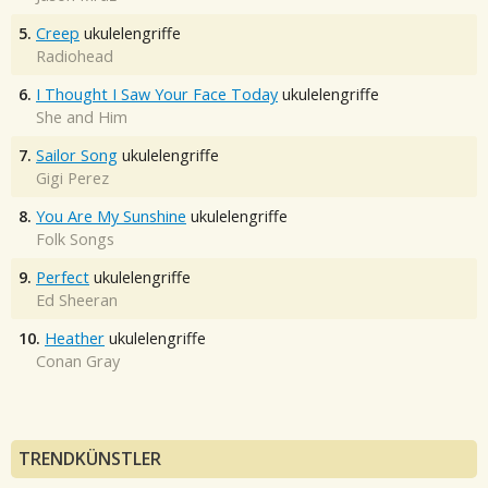
5.
Creep
ukulelengriffe
Radiohead
6.
I Thought I Saw Your Face Today
ukulelengriffe
She and Him
7.
Sailor Song
ukulelengriffe
Gigi Perez
8.
You Are My Sunshine
ukulelengriffe
Folk Songs
9.
Perfect
ukulelengriffe
Ed Sheeran
10.
Heather
ukulelengriffe
Conan Gray
TRENDKÜNSTLER