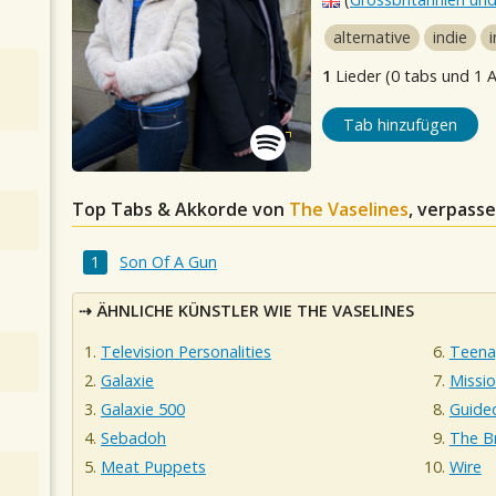
alternative
indie
1
Lieder (0 tabs und 1 
Tab hinzufügen
Top Tabs & Akkorde von
The Vaselines
, verpasse
Son Of A Gun
ÄHNLICHE KÜNSTLER WIE THE VASELINES
Television Personalities
Teena
Galaxie
Missi
Galaxie 500
Guide
Sebadoh
The B
Meat Puppets
Wire