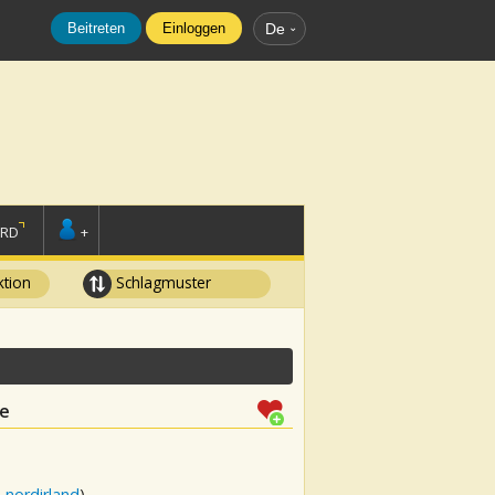
Beitreten
Einloggen
De
ORD
+
tion
Schlagmuster
le
 nordirland
)