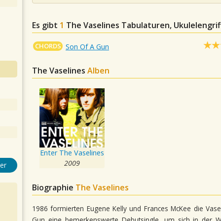
Es gibt
1
The Vaselines
Tabulaturen, Ukulelengrif
CHORDS
Son Of A Gun
The Vaselines
Alben
Enter The Vaselines
2009
er
Biographie
The Vaselines
1986 formierten Eugene Kelly und Frances McKee die Vasel
Gun eine bemerkenswerte Debutsingle, um sich in der Wo