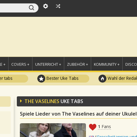
E +
COVERS +
UNTERRICHT +
ZUBEHÖR +
KOMMUNITY +
DISC
r tabs
Bester Uke Tabs
Wahl der Redak
THE VASELINES
UKE TABS
Spiele Lieder von The Vaselines auf deiner Ukule
1
Fans
(
Grossbritannien und