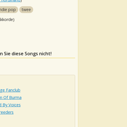
indie pop
twee
Akkorde)
n Sie diese Songs nicht!
ge Fanclub
on Of Burma
d By Voices
reeders