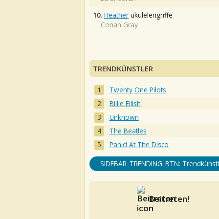
10.
Heather
ukulelengriffe
Conan Gray
TRENDKÜNSTLER
Twenty One Pilots
Billie Eilish
Unknown
The Beatles
Panic! At The Disco
SIDEBAR_TRENDING_BTN: Trendkünstl
Beitreten!