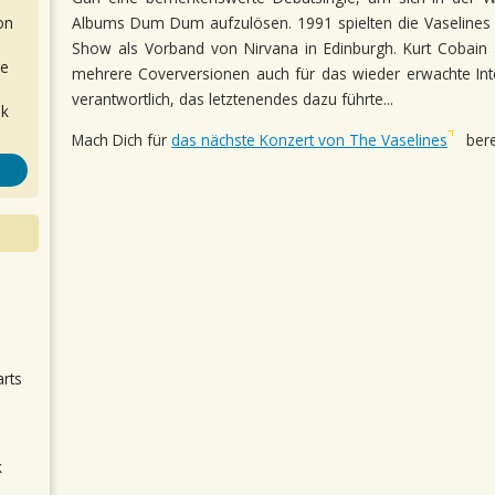
on
Albums Dum Dum aufzulösen. 1991 spielten die Vaselines a
Show als Vorband von Nirvana in Edinburgh. Kurt Cobain
de
mehrere Coverversionen auch für das wieder erwachte Int
verantwortlich, das letztenendes dazu führte...
ok
Mach Dich für
das nächste Konzert von The Vaselines
bere
.
arts
k
m