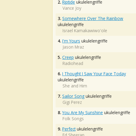
2.
Riptide
ukulelengriffe
Vance Joy
3.
Somewhere Over The Rainbow
ukulelengriffe
Israel Kamakawiwo'ole
4.
I'm Yours
ukulelengriffe
Jason Mraz
5.
Creep
ukulelengriffe
Radiohead
6.
I Thought I Saw Your Face Today
ukulelengriffe
She and Him
7.
Sailor Song
ukulelengriffe
Gigi Perez
8.
You Are My Sunshine
ukulelengriffe
Folk Songs
9.
Perfect
ukulelengriffe
Ed Sheeran