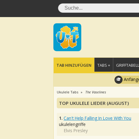
TAB HINZUFÜGEN
TABS +
GRIFFTABELL
Anfänge
Ukulele Tabs
The Vaselines
TOP UKULELE LIEDER (AUGUST)
1.
Can't Help Falling In Love With You
ukulelengriffe
Elvis Presley