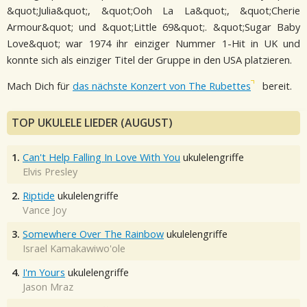
&quot;Julia&quot;, &quot;Ooh La La&quot;, &quot;Cherie
Armour&quot; und &quot;Little 69&quot;. &quot;Sugar Baby
Love&quot; war 1974 ihr einziger Nummer 1-Hit in UK und
konnte sich als einziger Titel der Gruppe in den USA platzieren.
Mach Dich für
das nächste Konzert von The Rubettes
bereit.
TOP UKULELE LIEDER (AUGUST)
1.
Can't Help Falling In Love With You
ukulelengriffe
Elvis Presley
2.
Riptide
ukulelengriffe
Vance Joy
3.
Somewhere Over The Rainbow
ukulelengriffe
Israel Kamakawiwo'ole
4.
I'm Yours
ukulelengriffe
Jason Mraz