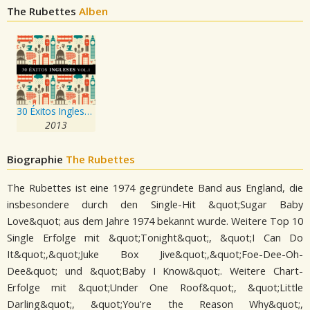
The Rubettes
Alben
30 Éxitos Ingleses Vol. 1
2013
Biographie
The Rubettes
The Rubettes ist eine 1974 gegründete Band aus England, die
insbesondere durch den Single-Hit &quot;Sugar Baby
Love&quot; aus dem Jahre 1974 bekannt wurde. Weitere Top 10
Single Erfolge mit &quot;Tonight&quot;, &quot;I Can Do
It&quot;,&quot;Juke Box Jive&quot;,&quot;Foe-Dee-Oh-
Dee&quot; und &quot;Baby I Know&quot;. Weitere Chart-
Erfolge mit &quot;Under One Roof&quot;, &quot;Little
Darling&quot;, &quot;You're the Reason Why&quot;,