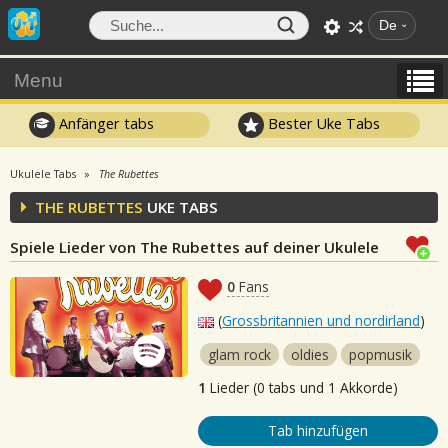
De
Menu
Anfänger tabs
Bester Uke Tabs
Ukulele Tabs
The Rubettes
THE RUBETTES
UKE TABS
Spiele Lieder von The Rubettes auf deiner Ukulele
0
Fans
(
Grossbritannien und nordirland
)
glam rock
oldies
popmusik
1
Lieder (0 tabs und 1 Akkorde)
Tab hinzufügen