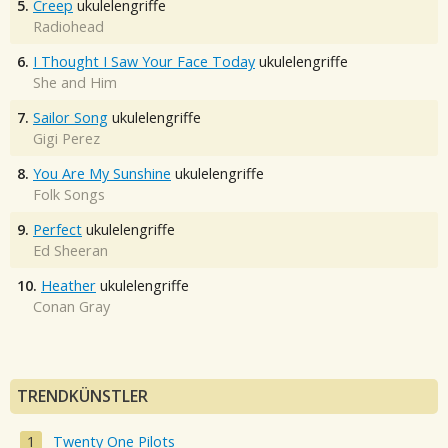
5.
Creep
ukulelengriffe
Radiohead
6.
I Thought I Saw Your Face Today
ukulelengriffe
She and Him
7.
Sailor Song
ukulelengriffe
Gigi Perez
8.
You Are My Sunshine
ukulelengriffe
Folk Songs
9.
Perfect
ukulelengriffe
Ed Sheeran
10.
Heather
ukulelengriffe
Conan Gray
TRENDKÜNSTLER
Twenty One Pilots