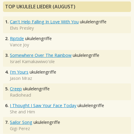
TOP UKULELE LIEDER (AUGUST)
1.
Can't Help Falling In Love With You
ukulelengriffe
Elvis Presley
2.
Riptide
ukulelengriffe
Vance Joy
3.
Somewhere Over The Rainbow
ukulelengriffe
Israel Kamakawiwo'ole
4.
I'm Yours
ukulelengriffe
Jason Mraz
5.
Creep
ukulelengriffe
Radiohead
6.
I Thought I Saw Your Face Today
ukulelengriffe
She and Him
7.
Sailor Song
ukulelengriffe
Gigi Perez