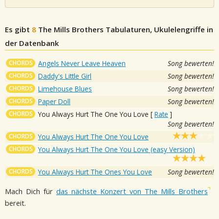
Es gibt
8
The Mills Brothers
Tabulaturen, Ukulelengriffe in
der Datenbank
CHORDS
Angels Never Leave Heaven
Song bewerten!
CHORDS
Daddy's Little Girl
Song bewerten!
CHORDS
Limehouse Blues
Song bewerten!
CHORDS
Paper Doll
Song bewerten!
CHORDS
You Always Hurt The One You Love
[
Rate
]
Song bewerten!
CHORDS
You Always Hurt The One You Love
CHORDS
You Always Hurt The One You Love (easy Version)
CHORDS
You Always Hurt The Ones You Love
Song bewerten!
Mach Dich für
das nächste Konzert von The Mills Brothers
bereit.