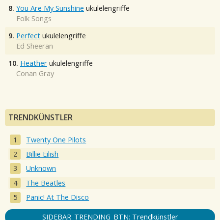
8.
You Are My Sunshine
ukulelengriffe
Folk Songs
9.
Perfect
ukulelengriffe
Ed Sheeran
10.
Heather
ukulelengriffe
Conan Gray
TRENDKÜNSTLER
Twenty One Pilots
Billie Eilish
Unknown
The Beatles
Panic! At The Disco
SIDEBAR_TRENDING_BTN: Trendkünstler