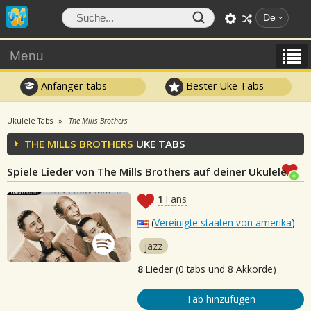
De
Menu
Anfänger tabs
Bester Uke Tabs
Ukulele Tabs
The Mills Brothers
THE MILLS BROTHERS
UKE TABS
Spiele Lieder von The Mills Brothers auf deiner Ukulele
1
Fans
(
Vereinigte staaten von amerika
)
jazz
8
Lieder (0 tabs und 8 Akkorde)
Tab hinzufügen