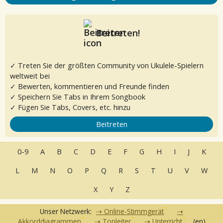
Beitreten!
✓ Treten Sie der größten Community von Ukulele-Spielern
weltweit bei
✓ Bewerten, kommentieren und Freunde finden
✓ Speichern Sie Tabs in Ihrem Songbook
✓ Fügen Sie Tabs, Covers, etc. hinzu
Beitreten
0-9
A
B
C
D
E
F
G
H
I
J
K
L
M
N
O
P
Q
R
S
T
U
V
W
X
Y
Z
Unser Netzwerk:
Online-Stimmgerät
Akkorddiagrammen
Tonleiter
Unterricht
(en)