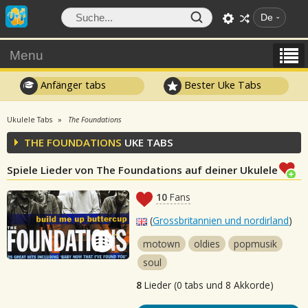
De
Menu
Anfänger tabs
Bester Uke Tabs
Ukulele Tabs
The Foundations
THE FOUNDATIONS
UKE TABS
Spiele Lieder von The Foundations auf deiner Ukulele
10
Fans
(
Grossbritannien und nordirland
)
motown
oldies
popmusik
soul
8
Lieder (0 tabs und 8 Akkorde)