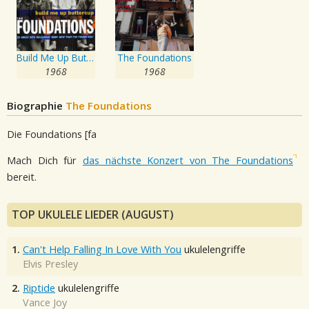
Build Me Up Buttercup
The Foundations
1968
1968
Biographie
The Foundations
Die Foundations [fa
Mach Dich für
das nächste Konzert von The Foundations
bereit.
TOP UKULELE LIEDER (AUGUST)
1.
Can't Help Falling In Love With You
ukulelengriffe
Elvis Presley
2.
Riptide
ukulelengriffe
Vance Joy