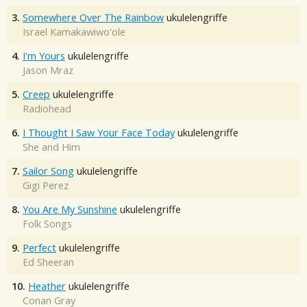
3.
Somewhere Over The Rainbow
ukulelengriffe
Israel Kamakawiwo'ole
4.
I'm Yours
ukulelengriffe
Jason Mraz
5.
Creep
ukulelengriffe
Radiohead
6.
I Thought I Saw Your Face Today
ukulelengriffe
She and Him
7.
Sailor Song
ukulelengriffe
Gigi Perez
8.
You Are My Sunshine
ukulelengriffe
Folk Songs
9.
Perfect
ukulelengriffe
Ed Sheeran
10.
Heather
ukulelengriffe
Conan Gray