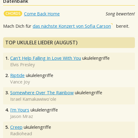
Datenbank
CHORDS
Come Back Home
Song bewerten!
Mach Dich für
das nächste Konzert von Sofia Carson
bereit.
TOP UKULELE LIEDER (AUGUST)
1.
Can't Help Falling In Love With You
ukulelengriffe
Elvis Presley
2.
Riptide
ukulelengriffe
Vance Joy
3.
Somewhere Over The Rainbow
ukulelengriffe
Israel Kamakawiwo'ole
4.
I'm Yours
ukulelengriffe
Jason Mraz
5.
Creep
ukulelengriffe
Radiohead