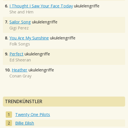
6.
I Thought I Saw Your Face Today
ukulelengriffe
She and Him
7.
Sailor Song
ukulelengriffe
Gigi Perez
8.
You Are My Sunshine
ukulelengriffe
Folk Songs
9.
Perfect
ukulelengriffe
Ed Sheeran
10.
Heather
ukulelengriffe
Conan Gray
TRENDKÜNSTLER
Twenty One Pilots
Billie Eilish