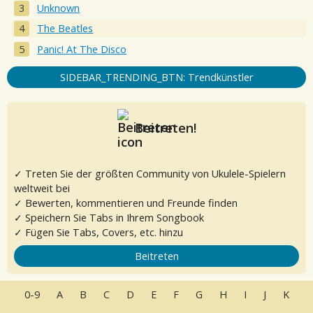
Unknown
The Beatles
Panic! At The Disco
SIDEBAR_TRENDING_BTN: Trendkünstler
Beitreten!
✓ Treten Sie der größten Community von Ukulele-Spielern
weltweit bei
✓ Bewerten, kommentieren und Freunde finden
✓ Speichern Sie Tabs in Ihrem Songbook
✓ Fügen Sie Tabs, Covers, etc. hinzu
Beitreten
0-9
A
B
C
D
E
F
G
H
I
J
K