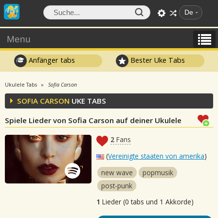
De
Menu
Anfänger tabs
Bester Uke Tabs
Ukulele Tabs
Sofia Carson
SOFIA CARSON
UKE TABS
Spiele Lieder von Sofia Carson auf deiner Ukulele
2
Fans
(
Vereinigte staaten von amerika
)
new wave
popmusik
post-punk
1
Lieder (0 tabs und 1 Akkorde)