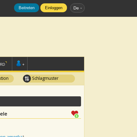
Beitreten
Einloggen
De
ORD
+
tion
Schlagmuster
lele
von amerika
)