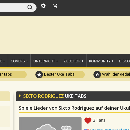
E +
COVERS +
UNTERRICHT +
ZUBEHÖR +
KOMMUNITY +
DISC
r tabs
Bester Uke Tabs
Wahl der Redak
SIXTO RODRIGUEZ
UKE TABS
Spiele Lieder von Sixto Rodriguez auf deiner Uku
2
Fans
(
Vereinigte staaten 