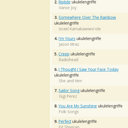
2.
Riptide
ukulelengriffe
Vance Joy
3.
Somewhere Over The Rainbow
ukulelengriffe
Israel Kamakawiwo'ole
4.
I'm Yours
ukulelengriffe
Jason Mraz
5.
Creep
ukulelengriffe
Radiohead
6.
I Thought I Saw Your Face Today
ukulelengriffe
She and Him
7.
Sailor Song
ukulelengriffe
Gigi Perez
8.
You Are My Sunshine
ukulelengriffe
Folk Songs
9.
Perfect
ukulelengriffe
Ed Sheeran