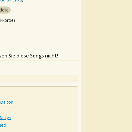
delic
Akkorde)
sen Sie diese Songs nicht!
 Dalton
Martyn
eed