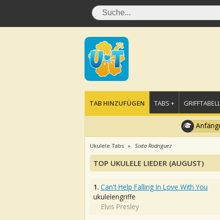
TAB HINZUFÜGEN
TABS +
GRIFFTABELL
Anfänge
Ukulele Tabs
Sixto Rodriguez
TOP UKULELE LIEDER (AUGUST)
1.
Can't Help Falling In Love With You
ukulelengriffe
Elvis Presley