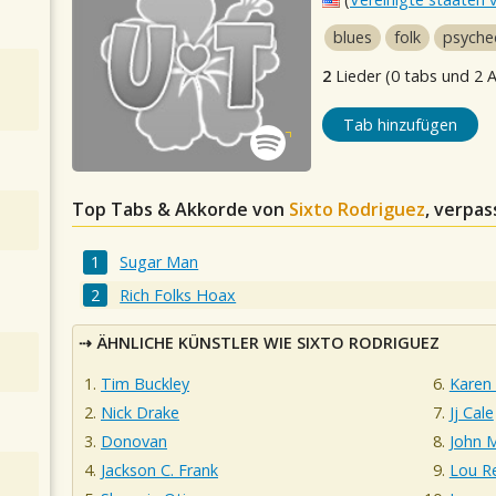
blues
folk
psyche
2
Lieder (0 tabs und 2 
Tab hinzufügen
Top Tabs & Akkorde von
Sixto Rodriguez
, verpas
Sugar Man
Rich Folks Hoax
ÄHNLICHE KÜNSTLER WIE SIXTO RODRIGUEZ
Tim Buckley
Karen
Nick Drake
Jj Cale
Donovan
John 
Jackson C. Frank
Lou R