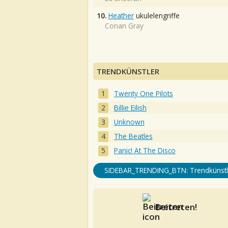
10.
Heather
ukulelengriffe
Conan Gray
TRENDKÜNSTLER
Twenty One Pilots
Billie Eilish
Unknown
The Beatles
Panic! At The Disco
SIDEBAR_TRENDING_BTN: Trendkünstl
Beitreten!