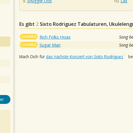
Shuggie Otis
Las
Es gibt
2
Sixto Rodriguez
Tabulaturen, Ukulelengr
CHORDS
Rich Folks Hoax
Song b
CHORDS
Sugar Man
Song b
Mach Dich für
das nächste Konzert von Sixto Rodriguez
ber
er