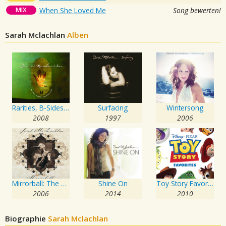
MIX
When She Loved Me
Song bewerten!
Sarah Mclachlan
Alben
Rarities, B-Sides and Other Stuff, Volume 2
Surfacing
Wintersong
2008
1997
2006
Mirrorball: The Complete Concert
Shine On
Toy Story Favorites
2006
2014
2010
Biographie
Sarah Mclachlan