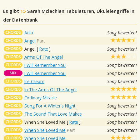
Es gibt
15
Sarah Mclachlan
Tabulaturen, Ukulelengriffe in
der Datenbank
CHORDS
Adia
Song bewerten!
CHORDS
Angel
Part
CHORDS
Angel
[
Rate
]
Song bewerten!
CHORDS
Arms Of The Angel
CHORDS
I Will Remember You
Song bewerten!
MIX
I Will Remember You
Song bewerten!
CHORDS
Ice Cream
Song bewerten!
CHORDS
In The Arms Of The Angel
CHORDS
Ordinary Miracle
CHORDS
Song For A Winter's Night
Song bewerten!
CHORDS
The Sound That Love Makes
Song bewerten!
CHORDS
When She Loved Me
[
Rate
]
Song bewerten!
CHORDS
When She Loved Me
Part
Song bewerten!
CHORDS
When She Loved Me