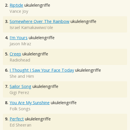
2.
Riptide
ukulelengriffe
Vance Joy
3.
Somewhere Over The Rainbow
ukulelengriffe
Israel Kamakawiwo'ole
4.
I'm Yours
ukulelengriffe
Jason Mraz
5.
Creep
ukulelengriffe
Radiohead
6.
I Thought I Saw Your Face Today
ukulelengriffe
She and Him
7.
Sailor Song
ukulelengriffe
Gigi Perez
8.
You Are My Sunshine
ukulelengriffe
Folk Songs
9.
Perfect
ukulelengriffe
Ed Sheeran