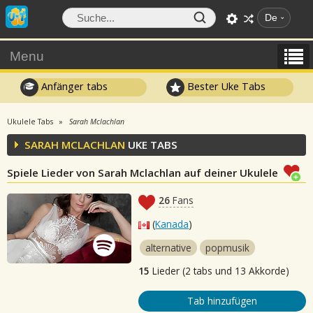
De
Menu
Anfänger tabs
Bester Uke Tabs
Ukulele Tabs
Sarah Mclachlan
SARAH MCLACHLAN
UKE TABS
Spiele Lieder von Sarah Mclachlan auf deiner Ukulele
26
Fans
(
Kanada
)
alternative
popmusik
15
Lieder (2 tabs und 13 Akkorde)
Tab hinzufügen