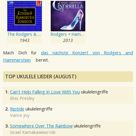
The Rodgers & Hammerstein Songbook
Rodgers + Hammerstein's Cinderella
1943
2013
Mach Dich für
das nächste Konzert von Rodgers and
Hammerstein
bereit.
TOP UKULELE LIEDER (AUGUST)
1.
Can't Help Falling In Love With You
ukulelengriffe
Elvis Presley
2.
Riptide
ukulelengriffe
Vance Joy
3.
Somewhere Over The Rainbow
ukulelengriffe
Israel Kamakawiwo'ole