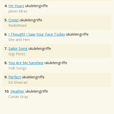
4.
I'm Yours
ukulelengriffe
Jason Mraz
5.
Creep
ukulelengriffe
Radiohead
6.
I Thought I Saw Your Face Today
ukulelengriffe
She and Him
7.
Sailor Song
ukulelengriffe
Gigi Perez
8.
You Are My Sunshine
ukulelengriffe
Folk Songs
9.
Perfect
ukulelengriffe
Ed Sheeran
10.
Heather
ukulelengriffe
Conan Gray