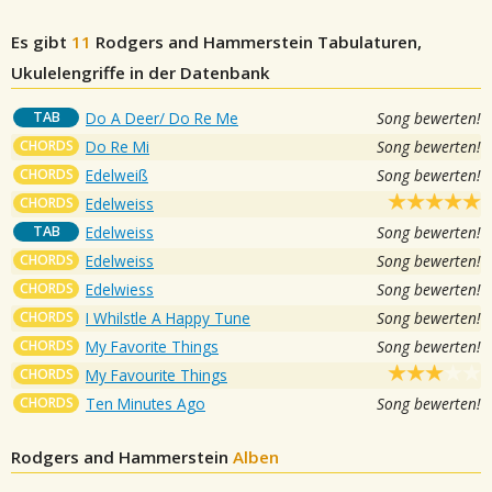
Es gibt
11
Rodgers and Hammerstein
Tabulaturen,
Ukulelengriffe in der Datenbank
TAB
Do A Deer/ Do Re Me
Song bewerten!
CHORDS
Do Re Mi
Song bewerten!
CHORDS
Edelweiß
Song bewerten!
CHORDS
Edelweiss
TAB
Edelweiss
Song bewerten!
CHORDS
Edelweiss
Song bewerten!
CHORDS
Edelwiess
Song bewerten!
CHORDS
I Whilstle A Happy Tune
Song bewerten!
CHORDS
My Favorite Things
Song bewerten!
CHORDS
My Favourite Things
CHORDS
Ten Minutes Ago
Song bewerten!
Rodgers and Hammerstein
Alben