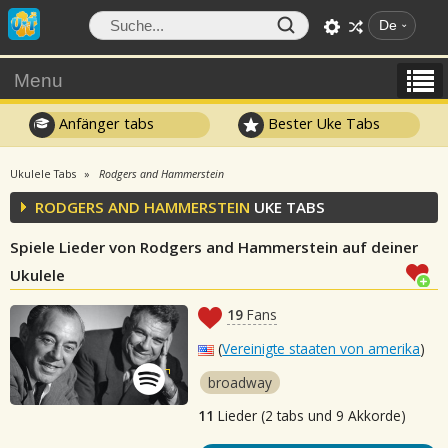
De
Menu
Anfänger tabs
Bester Uke Tabs
Ukulele Tabs
Rodgers and Hammerstein
RODGERS AND HAMMERSTEIN
UKE TABS
Spiele Lieder von Rodgers and Hammerstein auf deiner
Ukulele
19
Fans
(
Vereinigte staaten von amerika
)
broadway
11
Lieder (2 tabs und 9 Akkorde)