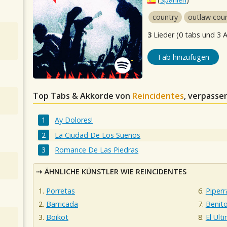
country
outlaw cou
3
Lieder (0 tabs und 3 
Tab hinzufügen
Top Tabs & Akkorde von
Reincidentes
, verpassen
Ay Dolores!
La Ciudad De Los Sueños
Romance De Las Piedras
ÄHNLICHE KÜNSTLER WIE REINCIDENTES
Porretas
Piperr
Barricada
Benit
Boikot
El Ult