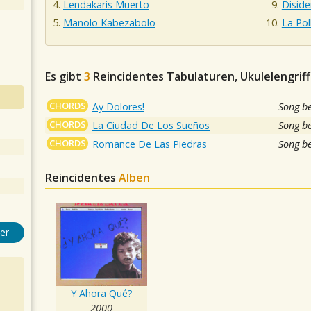
Lendakaris Muerto
Diside
Manolo Kabezabolo
La Pol
Es gibt
3
Reincidentes
Tabulaturen, Ukulelengrif
CHORDS
Ay Dolores!
Song b
CHORDS
La Ciudad De Los Sueños
Song b
CHORDS
Romance De Las Piedras
Song b
Reincidentes
Alben
er
Y Ahora Qué?
2000