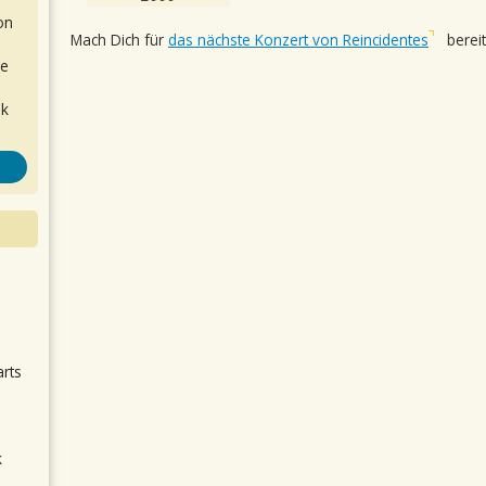
on
Mach Dich für
das nächste Konzert von Reincidentes
bereit
de
ok
.
arts
k
m