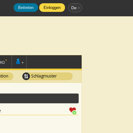
Beitreten
Einloggen
De
ORD
+
tion
Schlagmuster
e