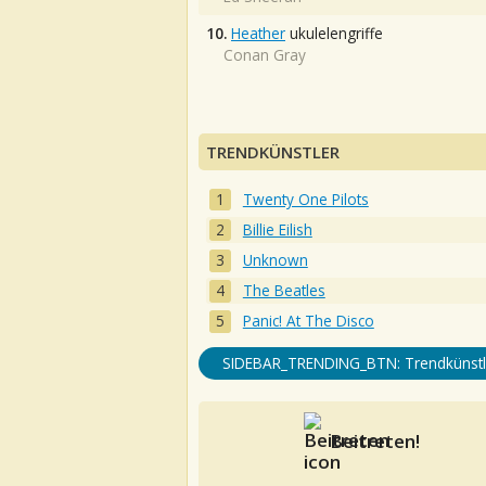
10.
Heather
ukulelengriffe
Conan Gray
TRENDKÜNSTLER
Twenty One Pilots
Billie Eilish
Unknown
The Beatles
Panic! At The Disco
SIDEBAR_TRENDING_BTN: Trendkünstl
Beitreten!