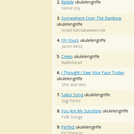
2.
Riptide
ukulelengriffe
Vance Joy
3.
Somewhere Over The Rainbow
ukulelengriffe
Israel Kamakawiwo'ole
4.
I'm Yours
ukulelengriffe
Jason Mraz
5.
Creep
ukulelengriffe
Radiohead
6.
I Thought I Saw Your Face Today
ukulelengriffe
She and Him
7.
Sailor Song
ukulelengriffe
Gigi Perez
8.
You Are My Sunshine
ukulelengriffe
Folk Songs
9.
Perfect
ukulelengriffe
Ed Sheeran