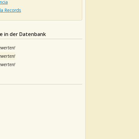
ncia
la Records
fe in der Datenbank
ewerten!
ewerten!
ewerten!