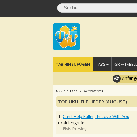
TAB HINZUFÜGEN
TABS +
GRIFFTABELL
Anfänge
Ukulele Tabs
Reincidentes
TOP UKULELE LIEDER (AUGUST)
1.
Can't Help Falling In Love With You
ukulelengriffe
Elvis Presley