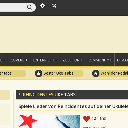
E +
COVERS +
UNTERRICHT +
ZUBEHÖR +
KOMMUNITY +
DISC
r tabs
Bester Uke Tabs
Wahl der Redak
REINCIDENTES
UKE TABS
Spiele Lieder von Reincidentes auf deiner Ukulel
12
Fans
(
Spanien
)