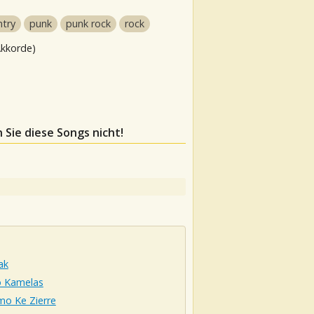
ntry
punk
punk rock
rock
Akkorde)
 Sie diese Songs nicht!
ak
o Kamelas
imo Ke Zierre