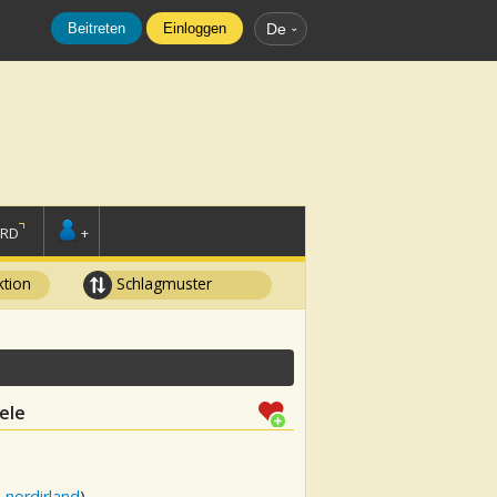
Beitreten
Einloggen
De
ORD
+
tion
Schlagmuster
ele
 nordirland
)