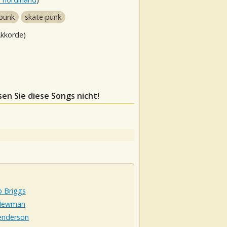
punk
skate punk
Akkorde)
sen Sie diese Songs nicht!
p Briggs
Newman
Henderson