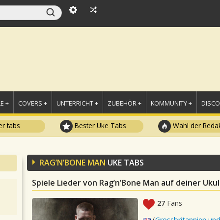
E +
COVERS +
UNTERRICHT +
ZUBEHÖR +
KOMMUNITY +
DISC
r tabs
Bester Uke Tabs
Wahl der Redak
RAG’N’BONE MAN
UKE TABS
Spiele Lieder von Rag’n’Bone Man auf deiner Ukul
27
Fans
(
Grossbritannien und