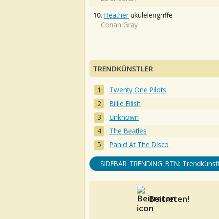
10.
Heather
ukulelengriffe
Conan Gray
TRENDKÜNSTLER
Twenty One Pilots
Billie Eilish
Unknown
The Beatles
Panic! At The Disco
SIDEBAR_TRENDING_BTN: Trendkünstl
Beitreten!