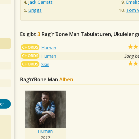
Jack Garratt
Emeli
Briggs
Tom W
Es gibt
3
Rag’n’Bone Man
Tabulaturen, Ukulelengr
CHORDS
Human
CHORDS
Human
Song b
CHORDS
Skin
Rag’n’Bone Man
Alben
er
Human
2017