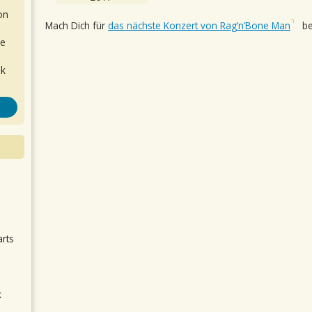
on
Mach Dich für
das nächste Konzert von Rag’n’Bone Man
be
de
ok
.
arts
k
m