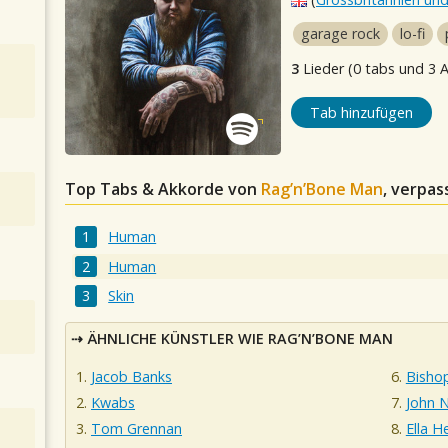
garage rock
lo-fi
3
Lieder (0 tabs und 3 
Tab hinzufügen
Top Tabs & Akkorde von
Rag’n’Bone Man
, verpas
Human
Human
Skin
ÄHNLICHE KÜNSTLER WIE RAG’N’BONE MAN
Jacob Banks
Bisho
Kwabs
John 
Tom Grennan
Ella 