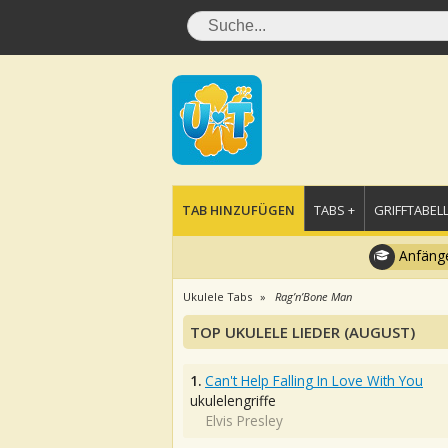
TAB HINZUFÜGEN
TABS +
GRIFFTABELL
Anfänge
Ukulele Tabs
Rag’n’Bone Man
TOP UKULELE LIEDER (AUGUST)
1.
Can't Help Falling In Love With You
ukulelengriffe
Elvis Presley