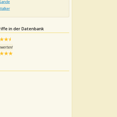
 Sande
alker
iffe in der Datenbank
ewerten!