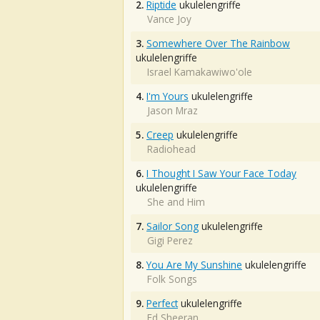
2.
Riptide
ukulelengriffe
Vance Joy
3.
Somewhere Over The Rainbow
ukulelengriffe
Israel Kamakawiwo'ole
4.
I'm Yours
ukulelengriffe
Jason Mraz
5.
Creep
ukulelengriffe
Radiohead
6.
I Thought I Saw Your Face Today
ukulelengriffe
She and Him
7.
Sailor Song
ukulelengriffe
Gigi Perez
8.
You Are My Sunshine
ukulelengriffe
Folk Songs
9.
Perfect
ukulelengriffe
Ed Sheeran