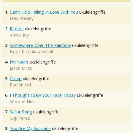
1.
Can't Help Falling In Love With You
ukulelengriffe
Elvis Presley
2.
Riptide
ukulelengriffe
Vance Joy
3.
Somewhere Over The Rainbow
ukulelengriffe
Israel Kamakawiwo'ole
4.
I'm Yours
ukulelengriffe
Jason Mraz
5.
Creep
ukulelengriffe
Radiohead
6.
I Thought I Saw Your Face Today
ukulelengriffe
She and Him
7.
Sailor Song
ukulelengriffe
Gigi Perez
8.
You Are My Sunshine
ukulelengriffe