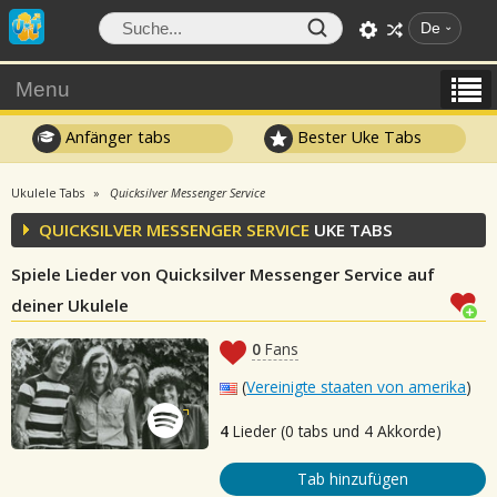
De
Menu
Anfänger tabs
Bester Uke Tabs
Ukulele Tabs
Quicksilver Messenger Service
QUICKSILVER MESSENGER SERVICE
UKE TABS
Spiele Lieder von Quicksilver Messenger Service auf
deiner Ukulele
0
Fans
(
Vereinigte staaten von amerika
)
4
Lieder (0 tabs und 4 Akkorde)
Tab hinzufügen