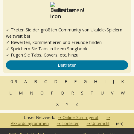
Beitreten!
✓ Treten Sie der größten Community von Ukulele-Spielern
weltweit bei
✓ Bewerten, kommentieren und Freunde finden
✓ Speichern Sie Tabs in Ihrem Songbook
✓ Fügen Sie Tabs, Covers, etc. hinzu
Beitreten
0-9
A
B
C
D
E
F
G
H
I
J
K
L
M
N
O
P
Q
R
S
T
U
V
W
X
Y
Z
Unser Netzwerk:
Online-Stimmgerät
Akkorddiagrammen
Tonleiter
Unterricht
(en)