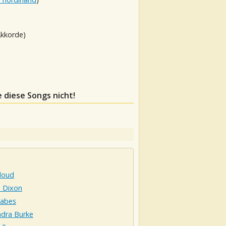
Akkorde)
e diese Songs nicht!
Aloud
a Dixon
abes
ndra Burke