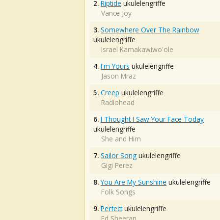
2.
Riptide
ukulelengriffe
Vance Joy
3.
Somewhere Over The Rainbow
ukulelengriffe
Israel Kamakawiwo'ole
4.
I'm Yours
ukulelengriffe
Jason Mraz
5.
Creep
ukulelengriffe
Radiohead
6.
I Thought I Saw Your Face Today
ukulelengriffe
She and Him
7.
Sailor Song
ukulelengriffe
Gigi Perez
8.
You Are My Sunshine
ukulelengriffe
Folk Songs
9.
Perfect
ukulelengriffe
Ed Sheeran