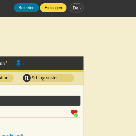
Beitreten
Einloggen
De
ORD
+
tion
Schlagmuster
 nordirland
)