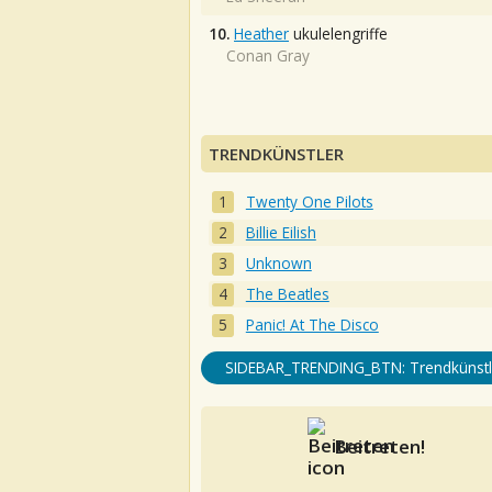
10.
Heather
ukulelengriffe
Conan Gray
TRENDKÜNSTLER
Twenty One Pilots
Billie Eilish
Unknown
The Beatles
Panic! At The Disco
SIDEBAR_TRENDING_BTN: Trendkünstl
Beitreten!