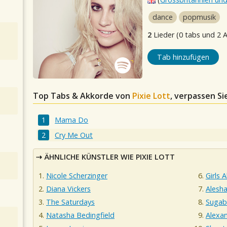
dance
popmusik
2
Lieder (0 tabs und 2 
Tab hinzufügen
Top Tabs & Akkorde von
Pixie Lott
, verpassen Si
Mama Do
Cry Me Out
ÄHNLICHE KÜNSTLER WIE PIXIE LOTT
Nicole Scherzinger
Girls 
Diana Vickers
Alesh
The Saturdays
Sugab
Natasha Bedingfield
Alexa