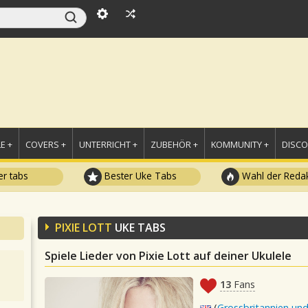
E +
COVERS +
UNTERRICHT +
ZUBEHÖR +
KOMMUNITY +
DISC
r tabs
Bester Uke Tabs
Wahl der Redak
PIXIE LOTT
UKE TABS
Spiele Lieder von Pixie Lott auf deiner Ukulele
13
Fans
(
Grossbritannien und