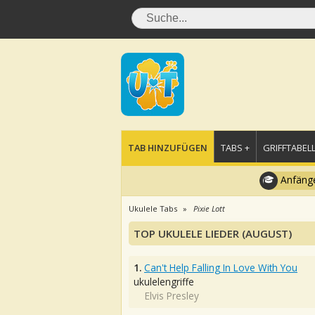
TAB HINZUFÜGEN
TABS +
GRIFFTABELL
Anfänge
Ukulele Tabs
Pixie Lott
TOP UKULELE LIEDER (AUGUST)
1.
Can't Help Falling In Love With You
ukulelengriffe
Elvis Presley