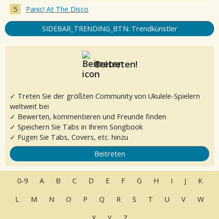
Panic! At The Disco
SIDEBAR_TRENDING_BTN: Trendkünstler
Beitreten!
✓ Treten Sie der größten Community von Ukulele-Spielern
weltweit bei
✓ Bewerten, kommentieren und Freunde finden
✓ Speichern Sie Tabs in Ihrem Songbook
✓ Fügen Sie Tabs, Covers, etc. hinzu
Beitreten
0-9
A
B
C
D
E
F
G
H
I
J
K
L
M
N
O
P
Q
R
S
T
U
V
W
X
Y
Z