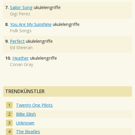
7.
Sailor Song
ukulelengriffe
Gigi Perez
8.
You Are My Sunshine
ukulelengriffe
Folk Songs
9.
Perfect
ukulelengriffe
Ed Sheeran
10.
Heather
ukulelengriffe
Conan Gray
TRENDKÜNSTLER
Twenty One Pilots
Billie Eilish
Unknown
The Beatles