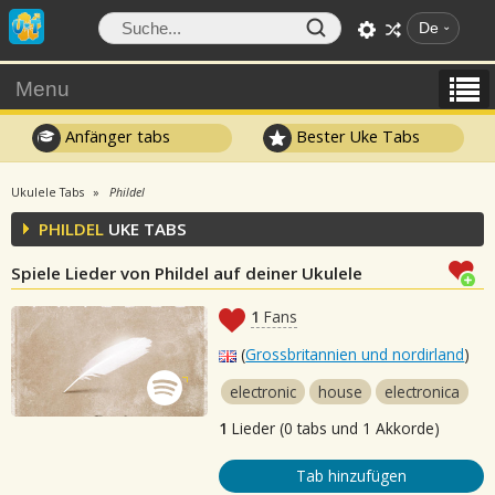
De
Menu
Anfänger tabs
Bester Uke Tabs
Ukulele Tabs
Phildel
PHILDEL
UKE TABS
Spiele Lieder von Phildel auf deiner Ukulele
1
Fans
(
Grossbritannien und nordirland
)
electronic
house
electronica
1
Lieder (0 tabs und 1 Akkorde)
Tab hinzufügen