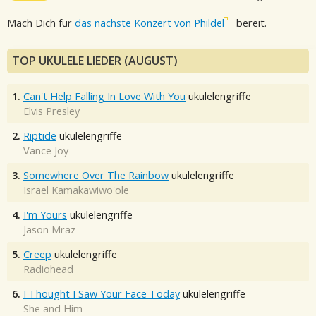
Mach Dich für
das nächste Konzert von Phildel
bereit.
TOP UKULELE LIEDER (AUGUST)
1.
Can't Help Falling In Love With You
ukulelengriffe
Elvis Presley
2.
Riptide
ukulelengriffe
Vance Joy
3.
Somewhere Over The Rainbow
ukulelengriffe
Israel Kamakawiwo'ole
4.
I'm Yours
ukulelengriffe
Jason Mraz
5.
Creep
ukulelengriffe
Radiohead
6.
I Thought I Saw Your Face Today
ukulelengriffe
She and Him