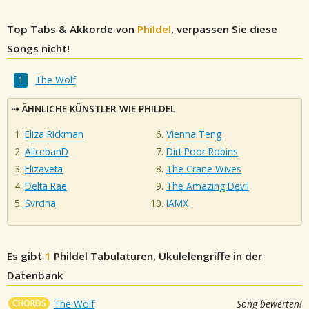
Top Tabs & Akkorde von
Phildel
, verpassen Sie diese
Songs nicht!
The Wolf
ÄHNLICHE KÜNSTLER WIE PHILDEL
Eliza Rickman
Vienna Teng
AlicebanD
Dirt Poor Robins
Elizaveta
The Crane Wives
Delta Rae
The Amazing Devil
Svrcina
IAMX
Es gibt
1
Phildel
Tabulaturen, Ukulelengriffe in der
Datenbank
CHORDS
The Wolf
Song bewerten!