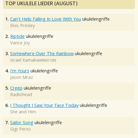
TOP UKULELE LIEDER (AUGUST)
1.
Can't Help Falling In Love With You
ukulelengriffe
Elvis Presley
2.
Riptide
ukulelengriffe
Vance Joy
3.
Somewhere Over The Rainbow
ukulelengriffe
Israel Kamakawiwo'ole
4.
I'm Yours
ukulelengriffe
Jason Mraz
5.
Creep
ukulelengriffe
Radiohead
6.
I Thought I Saw Your Face Today
ukulelengriffe
She and Him
7.
Sailor Song
ukulelengriffe
Gigi Perez