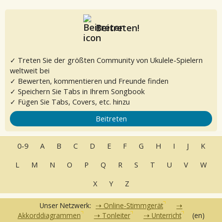
Beitreten!
✓ Treten Sie der größten Community von Ukulele-Spielern
weltweit bei
✓ Bewerten, kommentieren und Freunde finden
✓ Speichern Sie Tabs in Ihrem Songbook
✓ Fügen Sie Tabs, Covers, etc. hinzu
Beitreten
0-9
A
B
C
D
E
F
G
H
I
J
K
L
M
N
O
P
Q
R
S
T
U
V
W
X
Y
Z
Unser Netzwerk:
Online-Stimmgerät
Akkorddiagrammen
Tonleiter
Unterricht
(en)