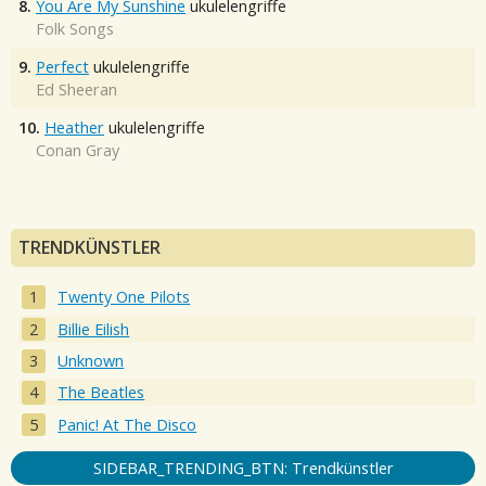
8.
You Are My Sunshine
ukulelengriffe
Folk Songs
9.
Perfect
ukulelengriffe
Ed Sheeran
10.
Heather
ukulelengriffe
Conan Gray
TRENDKÜNSTLER
Twenty One Pilots
Billie Eilish
Unknown
The Beatles
Panic! At The Disco
SIDEBAR_TRENDING_BTN: Trendkünstler