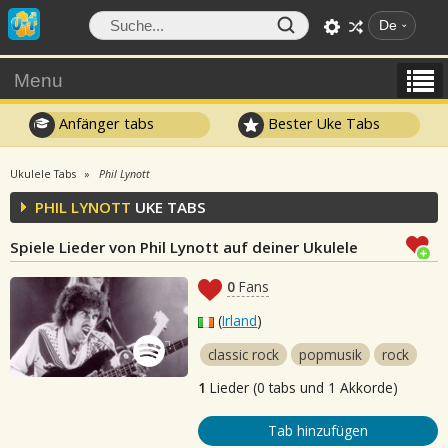
De
Menu
Anfänger tabs
Bester Uke Tabs
Ukulele Tabs
Phil Lynott
PHIL LYNOTT
UKE TABS
Spiele Lieder von Phil Lynott auf deiner Ukulele
0
Fans
(
Irland
)
classic rock
popmusik
rock
1
Lieder (0 tabs und 1 Akkorde)
Tab hinzufügen