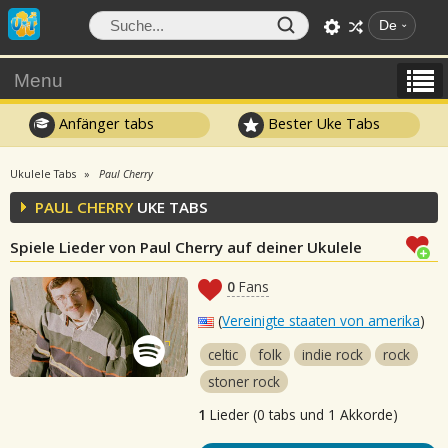
De
Menu
Anfänger tabs
Bester Uke Tabs
Ukulele Tabs
Paul Cherry
PAUL CHERRY
UKE TABS
Spiele Lieder von Paul Cherry auf deiner Ukulele
0
Fans
(
Vereinigte staaten von amerika
)
celtic
folk
indie rock
rock
stoner rock
1
Lieder (0 tabs und 1 Akkorde)