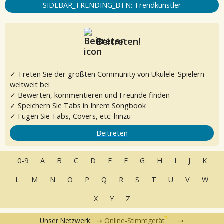
SIDEBAR_TRENDING_BTN: Trendkünstler
Beitreten!
✓ Treten Sie der größten Community von Ukulele-Spielern
weltweit bei
✓ Bewerten, kommentieren und Freunde finden
✓ Speichern Sie Tabs in Ihrem Songbook
✓ Fügen Sie Tabs, Covers, etc. hinzu
Beitreten
0-9
A
B
C
D
E
F
G
H
I
J
K
L
M
N
O
P
Q
R
S
T
U
V
W
X
Y
Z
Unser Netzwerk:
Online-Stimmgerät