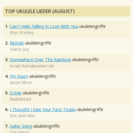
TOP UKULELE LIEDER (AUGUST)
1.
Can't Help Falling In Love With You
ukulelengriffe
Elvis Presley
2.
Riptide
ukulelengriffe
Vance Joy
3.
Somewhere Over The Rainbow
ukulelengriffe
Israel Kamakawiwo'ole
4.
I'm Yours
ukulelengriffe
Jason Mraz
5.
Creep
ukulelengriffe
Radiohead
6.
I Thought I Saw Your Face Today
ukulelengriffe
She and Him
7.
Sailor Song
ukulelengriffe
Gigi Perez