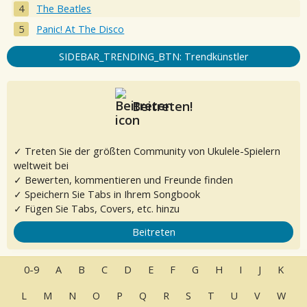
The Beatles
Panic! At The Disco
SIDEBAR_TRENDING_BTN: Trendkünstler
Beitreten!
✓ Treten Sie der größten Community von Ukulele-Spielern
weltweit bei
✓ Bewerten, kommentieren und Freunde finden
✓ Speichern Sie Tabs in Ihrem Songbook
✓ Fügen Sie Tabs, Covers, etc. hinzu
Beitreten
0-9
A
B
C
D
E
F
G
H
I
J
K
L
M
N
O
P
Q
R
S
T
U
V
W