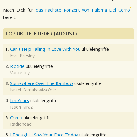
Mach Dich für
das nächste Konzert von Paloma Del Cerro
bereit.
TOP UKULELE LIEDER (AUGUST)
1.
Can't Help Falling In Love With You
ukulelengriffe
Elvis Presley
2.
Riptide
ukulelengriffe
Vance Joy
3.
Somewhere Over The Rainbow
ukulelengriffe
Israel Kamakawiwo'ole
4.
I'm Yours
ukulelengriffe
Jason Mraz
5.
Creep
ukulelengriffe
Radiohead
6.
I Thought I Saw Your Face Today
ukulelengriffe