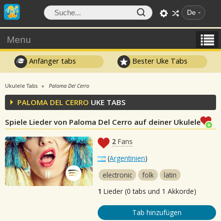
De
Menu
Anfänger tabs
Bester Uke Tabs
Ukulele Tabs
Paloma Del Cerro
PALOMA DEL CERRO
UKE TABS
Spiele Lieder von Paloma Del Cerro auf deiner Ukulele
2
Fans
(
Argentinien
)
electronic
folk
latin
1
Lieder (0 tabs und 1 Akkorde)
Tab hinzufügen