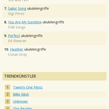
7.
Sailor Song
ukulelengriffe
Gigi Perez
8.
You Are My Sunshine
ukulelengriffe
Folk Songs
9.
Perfect
ukulelengriffe
Ed Sheeran
10.
Heather
ukulelengriffe
Conan Gray
TRENDKÜNSTLER
Twenty One Pilots
Billie Eilish
Unknown
The Beatles