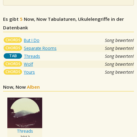
Es gibt
5
Now, Now
Tabulaturen, Ukulelengriffe in der
Datenbank
CHORDS
But I Do
Song bewerten!
CHORDS
Separate Rooms
Song bewerten!
TAB
Threads
Song bewerten!
CHORDS
Wolf
Song bewerten!
CHORDS
Yours
Song bewerten!
Now, Now
Alben
Threads