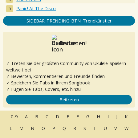
Panic! At The Disco
SIDEBAR_TRENDING_BTN: Trendkünstler
Beitreten!
✓ Treten Sie der größten Community von Ukulele-Spielern
weltweit bei
✓ Bewerten, kommentieren und Freunde finden
✓ Speichern Sie Tabs in Ihrem Songbook
✓ Fügen Sie Tabs, Covers, etc. hinzu
Beitreten
0-9
A
B
C
D
E
F
G
H
I
J
K
L
M
N
O
P
Q
R
S
T
U
V
W