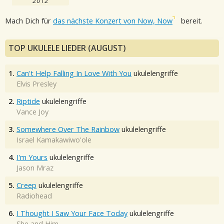
2012
Mach Dich für
das nächste Konzert von Now, Now
bereit.
TOP UKULELE LIEDER (AUGUST)
1.
Can't Help Falling In Love With You
ukulelengriffe
Elvis Presley
2.
Riptide
ukulelengriffe
Vance Joy
3.
Somewhere Over The Rainbow
ukulelengriffe
Israel Kamakawiwo'ole
4.
I'm Yours
ukulelengriffe
Jason Mraz
5.
Creep
ukulelengriffe
Radiohead
6.
I Thought I Saw Your Face Today
ukulelengriffe
She and Him