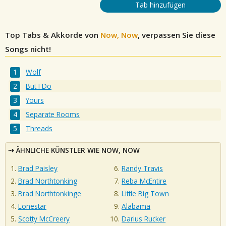
Tab hinzufügen
Top Tabs & Akkorde von
Now, Now
, verpassen Sie diese
Songs nicht!
Wolf
But I Do
Yours
Separate Rooms
Threads
ÄHNLICHE KÜNSTLER WIE NOW, NOW
Brad Paisley
Randy Travis
Brad Northtonking
Reba McEntire
Brad Northtonkinge
Little Big Town
Lonestar
Alabama
Scotty McCreery
Darius Rucker