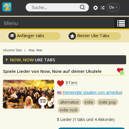
De
Menu
Anfänger tabs
Bester Uke Tabs
Ukulele Tabs
Now, Now
NOW, NOW
UKE TABS
Spiele Lieder von Now, Now auf deiner Ukulele
3
Fans
(
Vereinigte staaten von amerika
)
alternative
indie
indie pop
indie rock
5
Lieder (1 tabs und 4 Akkorde)