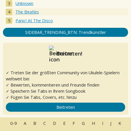
Unknown
The Beatles
Panic! At The Disco
SIDEBAR_TRENDING_BTN: Trendkünstler
Beitreten!
✓ Treten Sie der größten Community von Ukulele-Spielern
weltweit bei
✓ Bewerten, kommentieren und Freunde finden
✓ Speichern Sie Tabs in Ihrem Songbook
✓ Fügen Sie Tabs, Covers, etc. hinzu
Beitreten
0-9
A
B
C
D
E
F
G
H
I
J
K