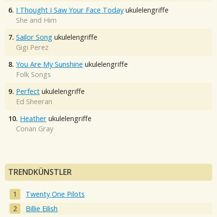
6.
I Thought I Saw Your Face Today
ukulelengriffe
She and Him
7.
Sailor Song
ukulelengriffe
Gigi Perez
8.
You Are My Sunshine
ukulelengriffe
Folk Songs
9.
Perfect
ukulelengriffe
Ed Sheeran
10.
Heather
ukulelengriffe
Conan Gray
TRENDKÜNSTLER
Twenty One Pilots
Billie Eilish