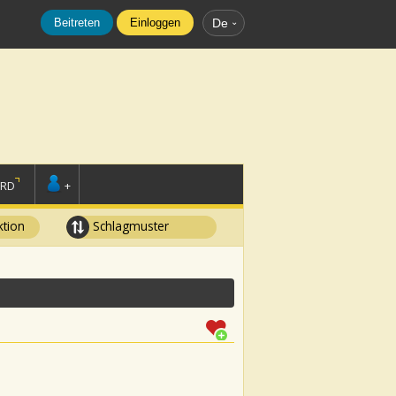
Beitreten
Einloggen
De
ORD
+
tion
Schlagmuster