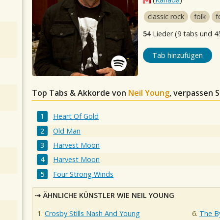
classic rock
folk
f
54
Lieder (9 tabs und 4
Tab hinzufügen
Top Tabs & Akkorde von
Neil Young
, verpassen S
Heart Of Gold
Old Man
Harvest Moon
Harvest Moon
Four Strong Winds
ÄHNLICHE KÜNSTLER WIE NEIL YOUNG
Crosby Stills Nash And Young
The B