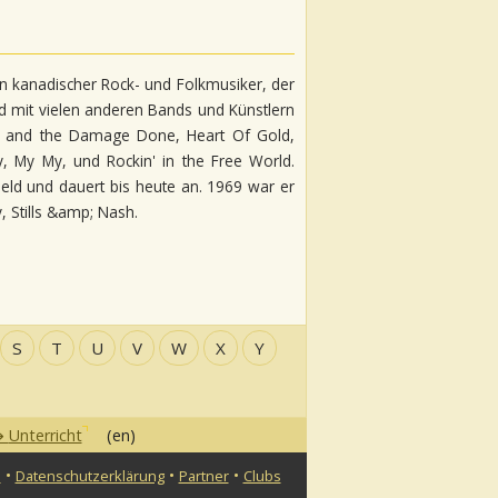
in kanadischer Rock- und Folkmusiker, der
nd mit vielen anderen Bands und Künstlern
dle and the Damage Done, Heart Of Gold,
, My My, und Rockin' in the Free World.
eld und dauert bis heute an. 1969 war er
 Stills &amp; Nash.
S
T
U
V
W
X
Y
Unterricht
(en)
•
•
•
n
Datenschutzerklärung
Partner
Clubs