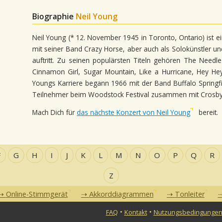
Biographie
Neil Young
Neil Young (* 12. November 1945 in Toronto, Ontario) ist e
mit seiner Band Crazy Horse, aber auch als Solokünstler u
auftritt. Zu seinen populärsten Titeln gehören The Nee
Cinnamon Girl, Sugar Mountain, Like a Hurricane, Hey Hey
Youngs Karriere begann 1966 mit der Band Buffalo Springfi
Teilnehmer beim Woodstock Festival zusammen mit Crosby,
Mach Dich für
das nächste Konzert von Neil Young
bereit.
F
G
H
I
J
K
L
M
N
O
P
Q
R
Z
Online-Stimmgerät
Akkorddiagrammen
Tonleiter
•
•
FAQ
Kontakt
Nutzungsbedingunge