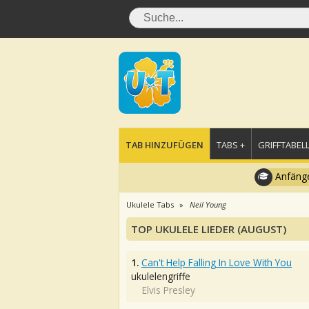
TAB HINZUFÜGEN
TABS +
GRIFFTABELL
Anfänge
Ukulele Tabs
Neil Young
TOP UKULELE LIEDER (AUGUST)
1.
Can't Help Falling In Love With You
ukulelengriffe
Elvis Presley