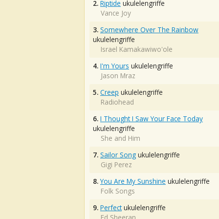
2.
Riptide
ukulelengriffe
Vance Joy
3.
Somewhere Over The Rainbow
ukulelengriffe
Israel Kamakawiwo'ole
4.
I'm Yours
ukulelengriffe
Jason Mraz
5.
Creep
ukulelengriffe
Radiohead
6.
I Thought I Saw Your Face Today
ukulelengriffe
She and Him
7.
Sailor Song
ukulelengriffe
Gigi Perez
8.
You Are My Sunshine
ukulelengriffe
Folk Songs
9.
Perfect
ukulelengriffe
Ed Sheeran