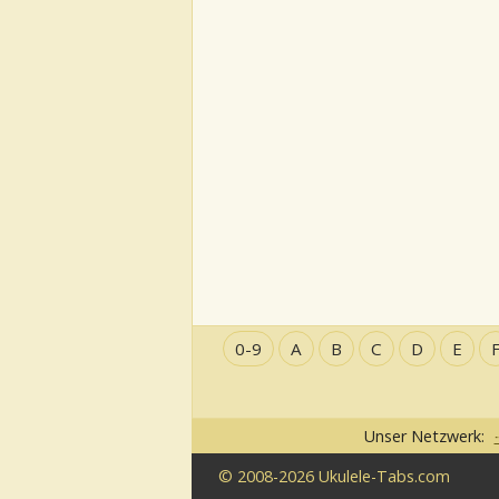
0-9
A
B
C
D
E
Unser Netzwerk:
© 2008-2026 Ukulele-Tabs.com