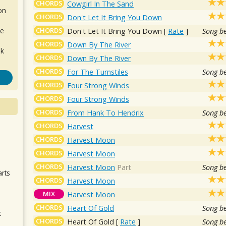
CHORDS
Cowgirl In The Sand
on
CHORDS
Don't Let It Bring You Down
CHORDS
de
Don't Let It Bring You Down
[
Rate
]
Song b
CHORDS
Down By The River
ok
CHORDS
Down By The River
CHORDS
For The Turnstiles
Song b
CHORDS
Four Strong Winds
CHORDS
Four Strong Winds
CHORDS
From Hank To Hendrix
Song b
CHORDS
Harvest
.
CHORDS
Harvest Moon
CHORDS
Harvest Moon
CHORDS
Harvest Moon
Part
Song b
arts
CHORDS
Harvest Moon
MIX
Harvest Moon
CHORDS
Heart Of Gold
Song b
k
CHORDS
Heart Of Gold
[
Rate
]
Song b
m