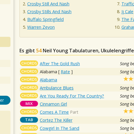
Crosby Still And Nash
Traffi
Crosby Stills And Nash
Jj Cale
Buffalo Springfield
The F
Warren Zevon
Graha
Es gibt
54
Neil Young
Tabulaturen, Ukulelengriffe
CHORDS
After The Gold Rush
Song b
CHORDS
Alabama
[
Rate
]
Song b
CHORDS
Alabama
CHORDS
Ambulance Blues
Song b
CHORDS
Are You Ready For The Country?
Song b
er
MIX
Cinnamon Girl
Song b
CHORDS
Comes A Time
Part
TAB
Cortez The Killer
Song b
CHORDS
Cowgirl In The Sand
Song b