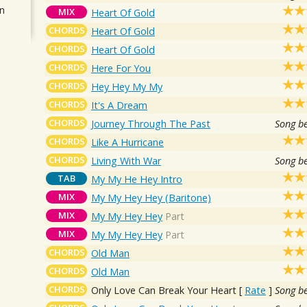
n
MIX
Heart Of Gold
CHORDS
Heart Of Gold
CHORDS
Heart Of Gold
CHORDS
Here For You
CHORDS
Hey Hey My My
CHORDS
It's A Dream
CHORDS
Journey Through The Past
Song b
CHORDS
Like A Hurricane
CHORDS
Living With War
Song b
TAB
My My He Hey Intro
MIX
My My Hey Hey (Baritone)
MIX
My My Hey Hey
Part
MIX
My My Hey Hey
Part
CHORDS
Old Man
CHORDS
Old Man
CHORDS
Only Love Can Break Your Heart
[
Rate
]
Song b