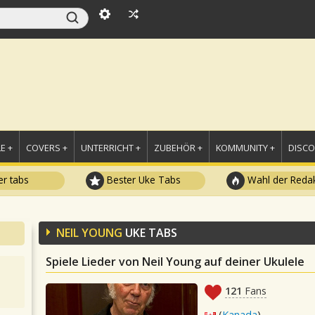
E +
COVERS +
UNTERRICHT +
ZUBEHÖR +
KOMMUNITY +
DISC
r tabs
Bester Uke Tabs
Wahl der Redak
NEIL YOUNG
UKE TABS
Spiele Lieder von Neil Young auf deiner Ukulele
121
Fans
(
Kanada
)