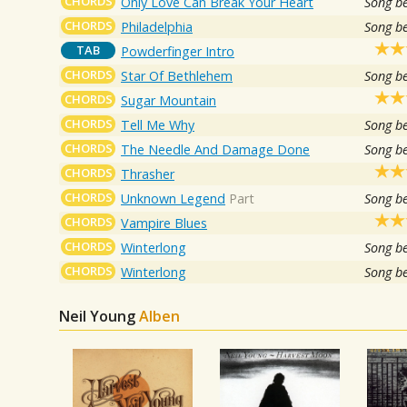
CHORDS
Only Love Can Break Your Heart
Song b
CHORDS
Philadelphia
Song b
TAB
Powderfinger Intro
CHORDS
Star Of Bethlehem
Song b
CHORDS
Sugar Mountain
CHORDS
Tell Me Why
Song b
CHORDS
The Needle And Damage Done
Song b
CHORDS
Thrasher
CHORDS
Unknown Legend
Part
Song b
CHORDS
Vampire Blues
CHORDS
Winterlong
Song b
CHORDS
Winterlong
Song b
Neil Young
Alben