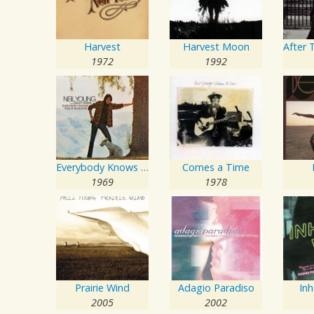
Harvest
Harvest Moon
1972
1992
Everybody Knows This Is Nowhere
Comes a Time
1969
1978
Prairie Wind
Adagio Paradiso
Inh
2005
2002