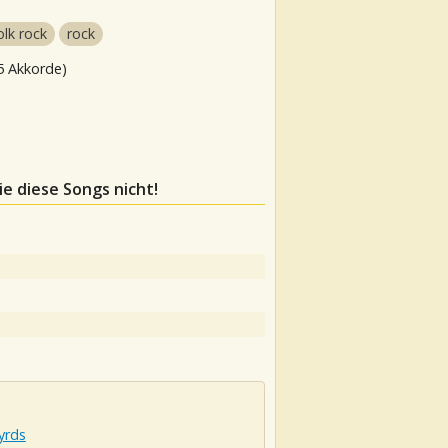
olk rock
rock
5 Akkorde)
ie diese Songs nicht!
yrds