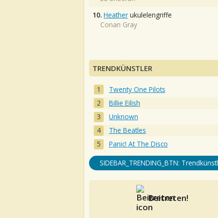
10.
Heather
ukulelengriffe
Conan Gray
TRENDKÜNSTLER
Twenty One Pilots
Billie Eilish
Unknown
The Beatles
Panic! At The Disco
SIDEBAR_TRENDING_BTN: Trendkünstl
Beitreten!