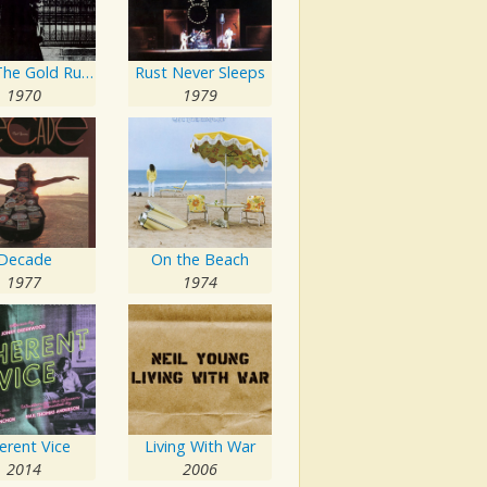
After The Gold Rush
Rust Never Sleeps
1970
1979
Decade
On the Beach
1977
1974
erent Vice
Living With War
2014
2006