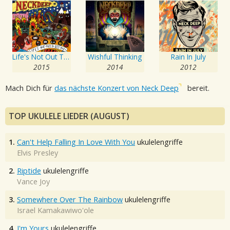
Life's Not Out To Get You
Wishful Thinking
Rain In July
2015
2014
2012
Mach Dich für
das nächste Konzert von Neck Deep
bereit.
TOP UKULELE LIEDER (AUGUST)
1.
Can't Help Falling In Love With You
ukulelengriffe
Elvis Presley
2.
Riptide
ukulelengriffe
Vance Joy
3.
Somewhere Over The Rainbow
ukulelengriffe
Israel Kamakawiwo'ole
4.
I'm Yours
ukulelengriffe