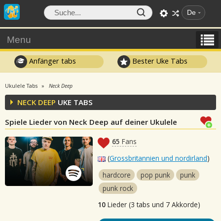
De
Menu
Anfänger tabs
Bester Uke Tabs
Ukulele Tabs
Neck Deep
NECK DEEP
UKE TABS
Spiele Lieder von Neck Deep auf deiner Ukulele
65
Fans
(
Grossbritannien und nordirland
)
hardcore
pop punk
punk
punk rock
10
Lieder (3 tabs und 7 Akkorde)