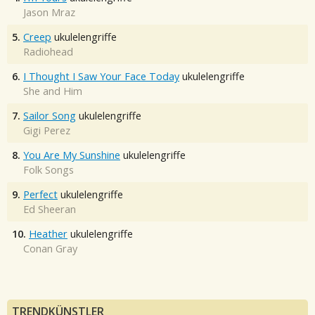
Jason Mraz
5.
Creep
ukulelengriffe
Radiohead
6.
I Thought I Saw Your Face Today
ukulelengriffe
She and Him
7.
Sailor Song
ukulelengriffe
Gigi Perez
8.
You Are My Sunshine
ukulelengriffe
Folk Songs
9.
Perfect
ukulelengriffe
Ed Sheeran
10.
Heather
ukulelengriffe
Conan Gray
TRENDKÜNSTLER