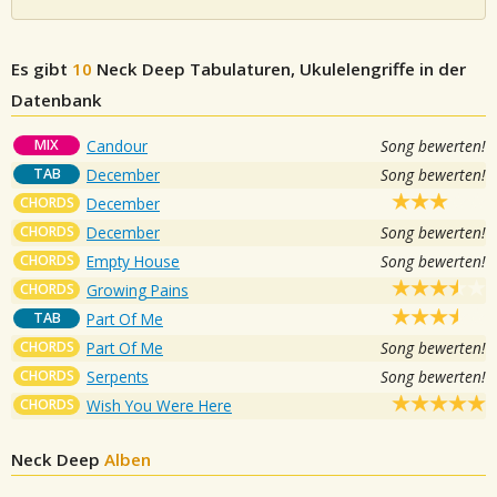
Es gibt
10
Neck Deep
Tabulaturen, Ukulelengriffe in der
Datenbank
MIX
Candour
Song bewerten!
TAB
December
Song bewerten!
CHORDS
December
CHORDS
December
Song bewerten!
CHORDS
Empty House
Song bewerten!
CHORDS
Growing Pains
TAB
Part Of Me
CHORDS
Part Of Me
Song bewerten!
CHORDS
Serpents
Song bewerten!
CHORDS
Wish You Were Here
Neck Deep
Alben