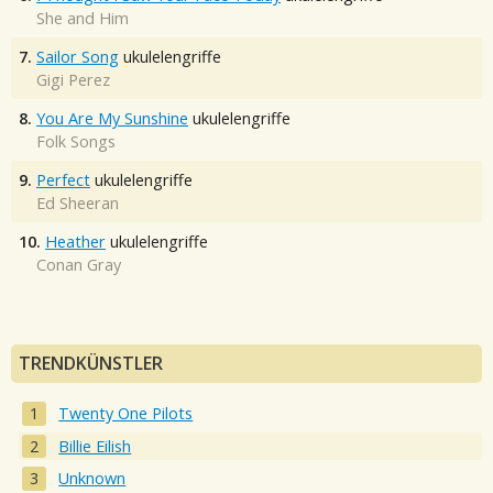
She and Him
7.
Sailor Song
ukulelengriffe
Gigi Perez
8.
You Are My Sunshine
ukulelengriffe
Folk Songs
9.
Perfect
ukulelengriffe
Ed Sheeran
10.
Heather
ukulelengriffe
Conan Gray
TRENDKÜNSTLER
Twenty One Pilots
Billie Eilish
Unknown