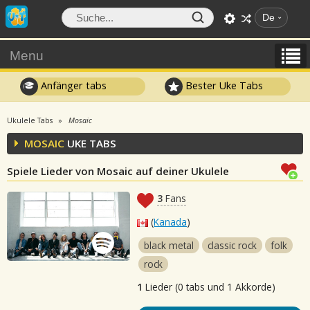
De
Menu
Anfänger tabs
Bester Uke Tabs
Ukulele Tabs
Mosaic
MOSAIC
UKE TABS
Spiele Lieder von Mosaic auf deiner Ukulele
3
Fans
(
Kanada
)
black metal
classic rock
folk
rock
1
Lieder (0 tabs und 1 Akkorde)