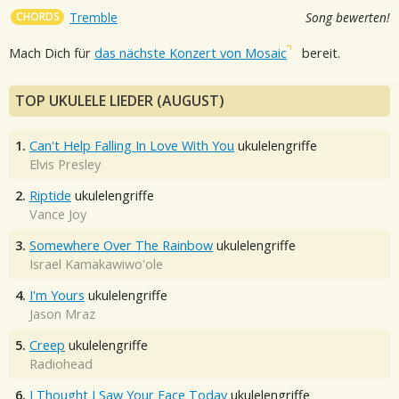
CHORDS
Tremble
Song bewerten!
Mach Dich für
das nächste Konzert von Mosaic
bereit.
TOP UKULELE LIEDER (AUGUST)
1.
Can't Help Falling In Love With You
ukulelengriffe
Elvis Presley
2.
Riptide
ukulelengriffe
Vance Joy
3.
Somewhere Over The Rainbow
ukulelengriffe
Israel Kamakawiwo'ole
4.
I'm Yours
ukulelengriffe
Jason Mraz
5.
Creep
ukulelengriffe
Radiohead
6.
I Thought I Saw Your Face Today
ukulelengriffe