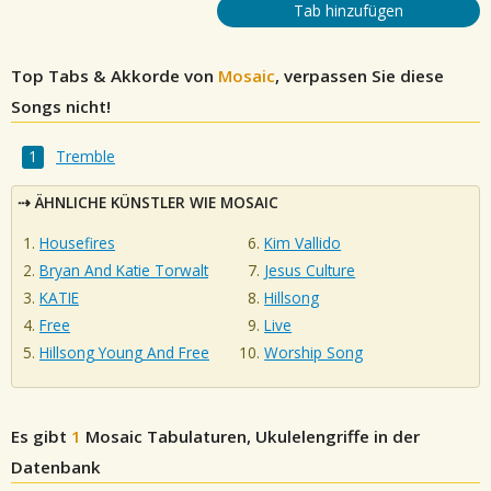
Tab hinzufügen
Top Tabs & Akkorde von
Mosaic
, verpassen Sie diese
Songs nicht!
Tremble
ÄHNLICHE KÜNSTLER WIE MOSAIC
Housefires
Kim Vallido
Bryan And Katie Torwalt
Jesus Culture
KATIE
Hillsong
Free
Live
Hillsong Young And Free
Worship Song
Es gibt
1
Mosaic
Tabulaturen, Ukulelengriffe in der
Datenbank