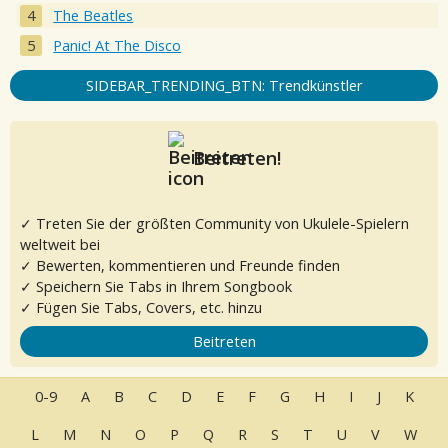
The Beatles
Panic! At The Disco
SIDEBAR_TRENDING_BTN: Trendkünstler
Beitreten!
✓ Treten Sie der größten Community von Ukulele-Spielern
weltweit bei
✓ Bewerten, kommentieren und Freunde finden
✓ Speichern Sie Tabs in Ihrem Songbook
✓ Fügen Sie Tabs, Covers, etc. hinzu
Beitreten
0-9
A
B
C
D
E
F
G
H
I
J
K
L
M
N
O
P
Q
R
S
T
U
V
W