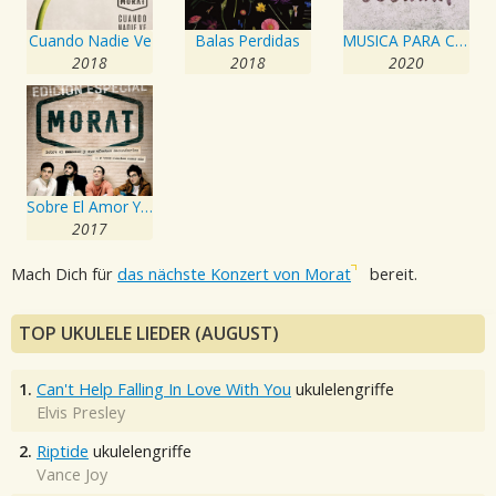
Cuando Nadie Ve
Balas Perdidas
MUSICA PARA COCINAR
2018
2018
2020
Sobre El Amor Y Sus Efectos Secundarios... Y Unas Cuantas Cosas Más
2017
Mach Dich für
das nächste Konzert von Morat
bereit.
TOP UKULELE LIEDER (AUGUST)
1.
Can't Help Falling In Love With You
ukulelengriffe
Elvis Presley
2.
Riptide
ukulelengriffe
Vance Joy