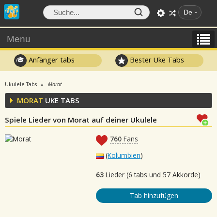
De
Menu
Anfänger tabs
Bester Uke Tabs
Ukulele Tabs
Morat
MORAT
UKE TABS
Spiele Lieder von Morat auf deiner Ukulele
760
Fans
(
Kolumbien
)
63
Lieder (6 tabs und 57 Akkorde)
Tab hinzufügen