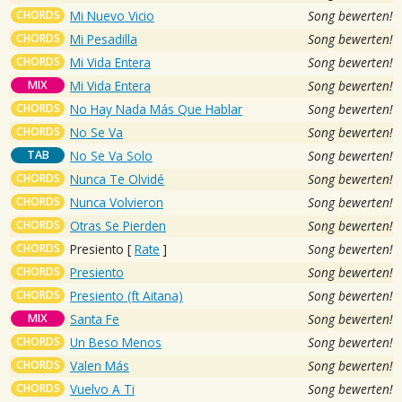
CHORDS
Mi Nuevo Vicio
Song bewerten!
CHORDS
Mi Pesadilla
Song bewerten!
CHORDS
Mi Vida Entera
Song bewerten!
MIX
Mi Vida Entera
Song bewerten!
CHORDS
No Hay Nada Más Que Hablar
Song bewerten!
CHORDS
No Se Va
Song bewerten!
TAB
No Se Va Solo
Song bewerten!
CHORDS
Nunca Te Olvidé
Song bewerten!
CHORDS
Nunca Volvieron
Song bewerten!
CHORDS
Otras Se Pierden
Song bewerten!
CHORDS
Presiento
[
Rate
]
Song bewerten!
CHORDS
Presiento
Song bewerten!
CHORDS
Presiento (ft Aitana)
Song bewerten!
MIX
Santa Fe
Song bewerten!
CHORDS
Un Beso Menos
Song bewerten!
CHORDS
Valen Más
Song bewerten!
CHORDS
Vuelvo A Ti
Song bewerten!