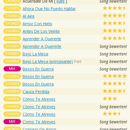
CHORDS
Acuerdate De Mi
[
Rate
]
Song bewerten!
CHORDS
Ahora Que No Puedo Hablar
CHORDS
Al Aire
CHORDS
Amor Con Hielo
CHORDS
Antes De Los Veinte
CHORDS
Aprender A Quererte
CHORDS
Aprender A Quererte
Song bewerten!
CHORDS
Bajo La Mesa
Song bewerten!
CHORDS
Bajo La Mesa (principiante)
Part
Song bewerten!
MIX
Besos En Guerra
Song bewerten!
CHORDS
Besos En Guerra
CHORDS
Besos En Guerra
CHORDS
Causa Perdida
CHORDS
Cómo Te Atreves
CHORDS
Cómo Te Atreves
Song bewerten!
CHORDS
Cómo Te Atreves
MIX
Como Te Atreves
Song bewerten!
CHORDS
Consejo De Amor
Song bewerten!