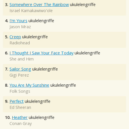
3.
Somewhere Over The Rainbow
ukulelengriffe
Israel Kamakawiwo'ole
4.
I'm Yours
ukulelengriffe
Jason Mraz
5.
Creep
ukulelengriffe
Radiohead
6.
I Thought I Saw Your Face Today
ukulelengriffe
She and Him
7.
Sailor Song
ukulelengriffe
Gigi Perez
8.
You Are My Sunshine
ukulelengriffe
Folk Songs
9.
Perfect
ukulelengriffe
Ed Sheeran
10.
Heather
ukulelengriffe
Conan Gray