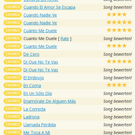
CHORDS
Cuando El Amor Se Escapa
Song bewerten!
CHORDS
Cuando Nadie Ve
CHORDS
Cuando Nadie Ve
CHORDS
Cuánto Me Duele
CHORDS
Cuanto Me Duele
[
Rate
]
Song bewerten!
CHORDS
Cuanto Me Duele
CHORDS
De Cero
Song bewerten!
CHORDS
Di Que No Te Vas
CHORDS
Di Que No Te Vas
Song bewerten!
CHORDS
El Embrujo
Song bewerten!
CHORDS
En Coma
CHORDS
En Un Sólo Día
Song bewerten!
CHORDS
Enamórate De Alguien Más
Song bewerten!
CHORDS
La Correcta
Song bewerten!
CHORDS
Ladrona
Song bewerten!
CHORDS
Llamada Perdida
Song bewerten!
CHORDS
Me Toca A Mi
Song bewerten!