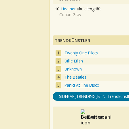
10.
Heather
ukulelengriffe
Conan Gray
TRENDKÜNSTLER
Twenty One Pilots
Billie Eilish
Unknown
The Beatles
Panic! At The Disco
SIDEBAR_TRENDING_BTN: Trendkünstl
Beitreten!