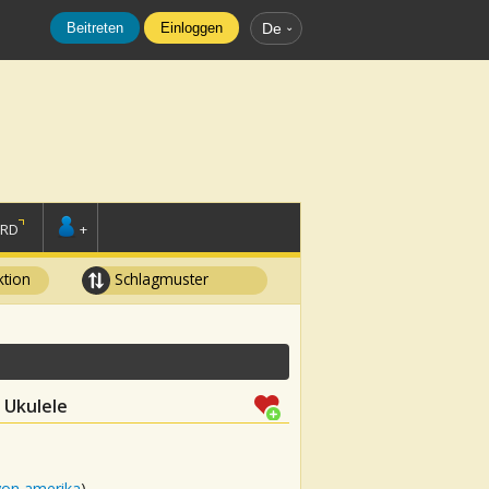
Beitreten
Einloggen
De
ORD
+
tion
Schlagmuster
r Ukulele
von amerika
)