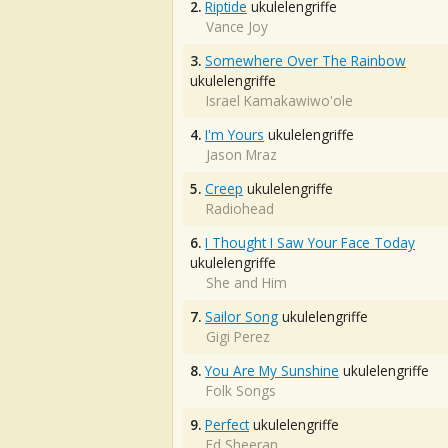
2.
Riptide
ukulelengriffe
Vance Joy
3.
Somewhere Over The Rainbow
ukulelengriffe
Israel Kamakawiwo'ole
4.
I'm Yours
ukulelengriffe
Jason Mraz
5.
Creep
ukulelengriffe
Radiohead
6.
I Thought I Saw Your Face Today
ukulelengriffe
She and Him
7.
Sailor Song
ukulelengriffe
Gigi Perez
8.
You Are My Sunshine
ukulelengriffe
Folk Songs
9.
Perfect
ukulelengriffe
Ed Sheeran