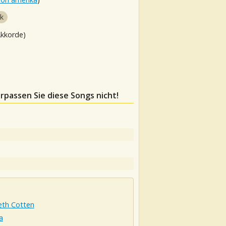
lk
Akkorde)
erpassen Sie diese Songs nicht!
eth Cotten
a