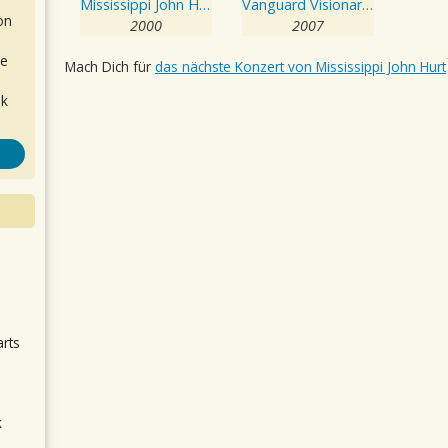
Mississippi John Hurt Revisited
Vanguard Visionaries
on
2000
2007
de
Mach Dich für
das nächste Konzert von Mississippi John Hurt
ok
.
arts
k
m