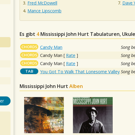
Fred McDowell
Dave 
Mance Lipscomb
Es gibt
4
Mississippi John Hurt
Tabulaturen, Ukule
CHORDS
Candy Man
Song b
CHORDS
Candy Man
[
Rate
]
Song b
CHORDS
Candy Man
[
Rate
]
Song b
TAB
You Got To Walk That Lonesome Valley
Song b
Mississippi John Hurt
Alben
er