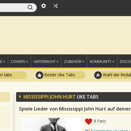
E +
COVERS +
UNTERRICHT +
ZUBEHÖR +
KOMMUNITY +
DISC
r tabs
Bester Uke Tabs
Wahl der Redak
MISSISSIPPI JOHN HURT
UKE TABS
Spiele Lieder von Mississippi John Hurt auf deine
5
Fans
(
Vereinigte staaten 