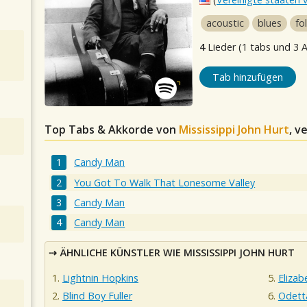
acoustic
blues
fo
4
Lieder (1 tabs und 3 
Tab hinzufügen
Top Tabs & Akkorde von
Mississippi John Hurt
, v
Candy Man
You Got To Walk That Lonesome Valley
Candy Man
Candy Man
ÄHNLICHE KÜNSTLER WIE MISSISSIPPI JOHN HURT
Lightnin Hopkins
Elizab
Blind Boy Fuller
Odett