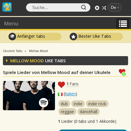
De
Menu
Anfänger tabs
Bester Uke Tabs
Ukulele Tabs
Mellow Mood
MELLOW MOOD
UKE TABS
Spiele Lieder von Mellow Mood auf deiner Ukulele
1
Fans
(
Italien
)
dub
indie
indie rock
reggae
dancehall
1
Lieder (0 tabs und 1 Akkorde)