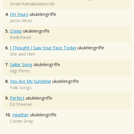
Israel Kamakawiwo'ole
4.
I'm Yours
ukulelengriffe
Jason Mraz
5.
Creep
ukulelengriffe
Radiohead
6.
I Thought I Saw Your Face Today
ukulelengriffe
She and Him
7.
Sailor Song
ukulelengriffe
Gigi Perez
8.
You Are My Sunshine
ukulelengriffe
Folk Songs
9.
Perfect
ukulelengriffe
Ed Sheeran
10.
Heather
ukulelengriffe
Conan Gray