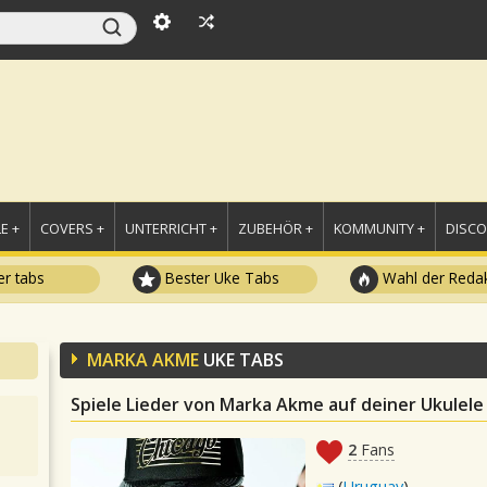
E +
COVERS +
UNTERRICHT +
ZUBEHÖR +
KOMMUNITY +
DISC
r tabs
Bester Uke Tabs
Wahl der Redak
MARKA AKME
UKE TABS
Spiele Lieder von Marka Akme auf deiner Ukulele
2
Fans
(
Uruguay
)