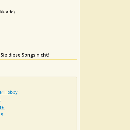
Akkorde)
 Sie diese Songs nicht!
per Hobby
a
te!
 5