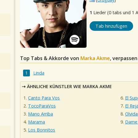
1
Lieder (0 tabs und 1 
Tab hinzufügen
Top Tabs & Akkorde von
Marka Akme
, verpassen
Linda
ÄHNLICHE KÜNSTLER WIE MARKA AKME
Canto Para Vos
El Su
TocoParaVos
El Rej
Mano Arriba
Olvida
Marama
Dame
Los Bonnitos