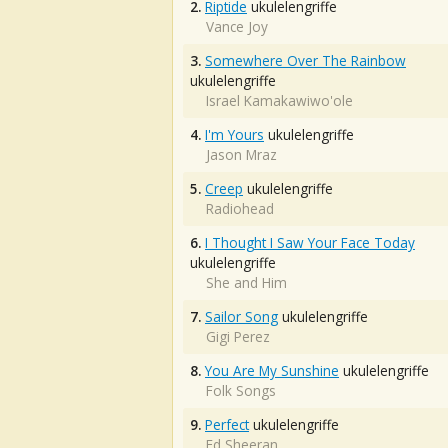
2.
Riptide
ukulelengriffe
Vance Joy
3.
Somewhere Over The Rainbow
ukulelengriffe
Israel Kamakawiwo'ole
4.
I'm Yours
ukulelengriffe
Jason Mraz
5.
Creep
ukulelengriffe
Radiohead
6.
I Thought I Saw Your Face Today
ukulelengriffe
She and Him
7.
Sailor Song
ukulelengriffe
Gigi Perez
8.
You Are My Sunshine
ukulelengriffe
Folk Songs
9.
Perfect
ukulelengriffe
Ed Sheeran