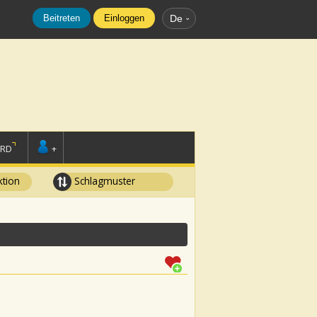
Beitreten
Einloggen
De
ORD
+
tion
Schlagmuster