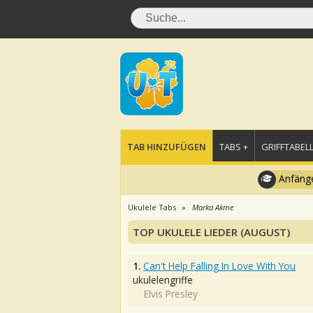
TAB HINZUFÜGEN
TABS +
GRIFFTABELL
Anfänge
Ukulele Tabs
Marka Akme
TOP UKULELE LIEDER (AUGUST)
1.
Can't Help Falling In Love With You
ukulelengriffe
Elvis Presley