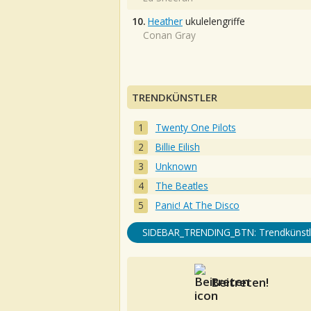
10.
Heather
ukulelengriffe
Conan Gray
TRENDKÜNSTLER
Twenty One Pilots
Billie Eilish
Unknown
The Beatles
Panic! At The Disco
SIDEBAR_TRENDING_BTN: Trendkünstl
Beitreten!