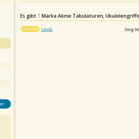
Es gibt
1
Marka Akme
Tabulaturen, Ukulelengriff
CHORDS
Linda
Song b
er