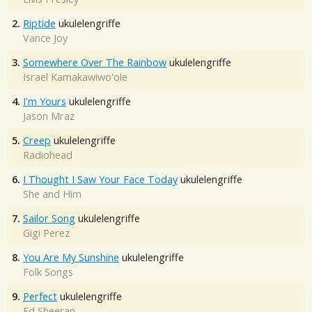
2.
Riptide
ukulelengriffe
Vance Joy
3.
Somewhere Over The Rainbow
ukulelengriffe
Israel Kamakawiwo'ole
4.
I'm Yours
ukulelengriffe
Jason Mraz
5.
Creep
ukulelengriffe
Radiohead
6.
I Thought I Saw Your Face Today
ukulelengriffe
She and Him
7.
Sailor Song
ukulelengriffe
Gigi Perez
8.
You Are My Sunshine
ukulelengriffe
Folk Songs
9.
Perfect
ukulelengriffe
Ed Sheeran