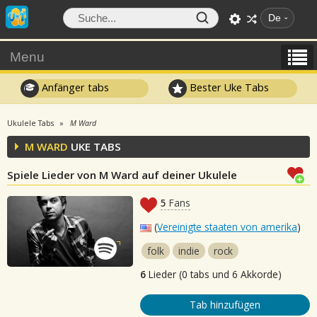
De
Menu
Anfänger tabs
Bester Uke Tabs
Ukulele Tabs
M Ward
M WARD
UKE TABS
Spiele Lieder von M Ward auf deiner Ukulele
5
Fans
(
Vereinigte staaten von amerika
)
folk
indie
rock
6
Lieder (0 tabs und 6 Akkorde)
Tab hinzufügen