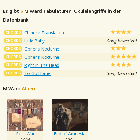
Es gibt
6
M Ward
Tabulaturen, Ukulelengriffe in der
Datenbank
CHORDS
Chinese Translation
CHORDS
Little Baby
Song bewerten!
CHORDS
Obriens Nocturne
CHORDS
Obriens Nocturne
CHORDS
Right In The Head
CHORDS
To Go Home
Song bewerten!
M Ward
Alben
Post-War
End of Amnesia
2006
2001