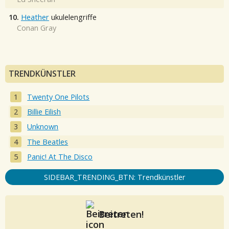
10.
Heather
ukulelengriffe
Conan Gray
TRENDKÜNSTLER
Twenty One Pilots
Billie Eilish
Unknown
The Beatles
Panic! At The Disco
SIDEBAR_TRENDING_BTN: Trendkünstler
Beitreten!