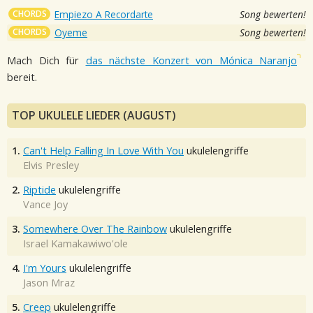
CHORDS
Empiezo A Recordarte
Song bewerten!
CHORDS
Oyeme
Song bewerten!
Mach Dich für
das nächste Konzert von Mónica Naranjo
bereit.
TOP UKULELE LIEDER (AUGUST)
1.
Can't Help Falling In Love With You
ukulelengriffe
Elvis Presley
2.
Riptide
ukulelengriffe
Vance Joy
3.
Somewhere Over The Rainbow
ukulelengriffe
Israel Kamakawiwo'ole
4.
I'm Yours
ukulelengriffe
Jason Mraz
5.
Creep
ukulelengriffe