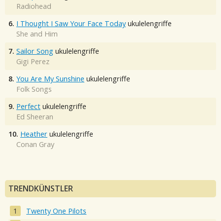
Radiohead
6.
I Thought I Saw Your Face Today
ukulelengriffe
She and Him
7.
Sailor Song
ukulelengriffe
Gigi Perez
8.
You Are My Sunshine
ukulelengriffe
Folk Songs
9.
Perfect
ukulelengriffe
Ed Sheeran
10.
Heather
ukulelengriffe
Conan Gray
TRENDKÜNSTLER
Twenty One Pilots