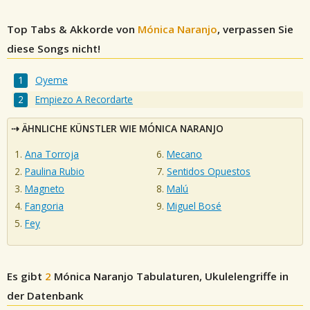
Top Tabs & Akkorde von
Mónica Naranjo
, verpassen Sie
diese Songs nicht!
Oyeme
Empiezo A Recordarte
ÄHNLICHE KÜNSTLER WIE MÓNICA NARANJO
Ana Torroja
Mecano
Paulina Rubio
Sentidos Opuestos
Magneto
Malú
Fangoria
Miguel Bosé
Fey
Es gibt
2
Mónica Naranjo
Tabulaturen, Ukulelengriffe in
der Datenbank