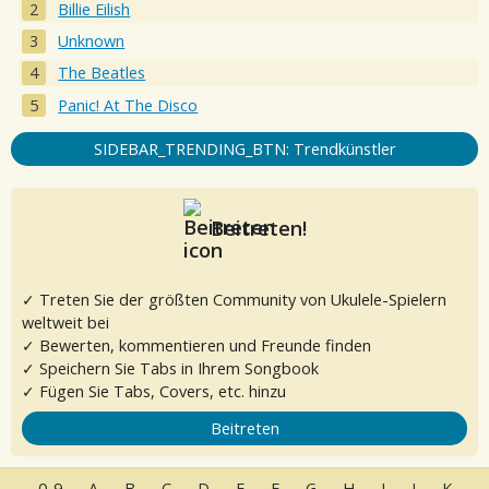
Billie Eilish
Unknown
The Beatles
Panic! At The Disco
SIDEBAR_TRENDING_BTN: Trendkünstler
Beitreten!
✓ Treten Sie der größten Community von Ukulele-Spielern
weltweit bei
✓ Bewerten, kommentieren und Freunde finden
✓ Speichern Sie Tabs in Ihrem Songbook
✓ Fügen Sie Tabs, Covers, etc. hinzu
Beitreten
0-9
A
B
C
D
E
F
G
H
I
J
K