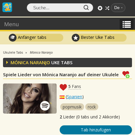
De
Menu
Anfänger tabs
Bester Uke Tabs
Ukulele Tabs
Mónica Naranjo
MÓNICA NARANJO
UKE TABS
Spiele Lieder von Mónica Naranjo auf deiner Ukulele
5
Fans
(
Spanien
)
popmusik
rock
2
Lieder (0 tabs und 2 Akkorde)
Tab hinzufügen