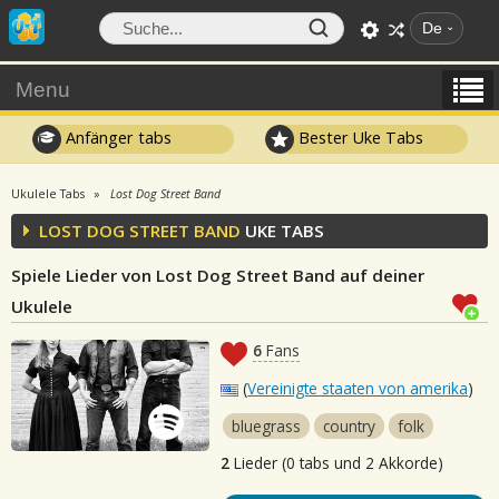
De
Menu
Anfänger tabs
Bester Uke Tabs
Ukulele Tabs
Lost Dog Street Band
LOST DOG STREET BAND
UKE TABS
Spiele Lieder von Lost Dog Street Band auf deiner
Ukulele
6
Fans
(
Vereinigte staaten von amerika
)
bluegrass
country
folk
2
Lieder (0 tabs und 2 Akkorde)