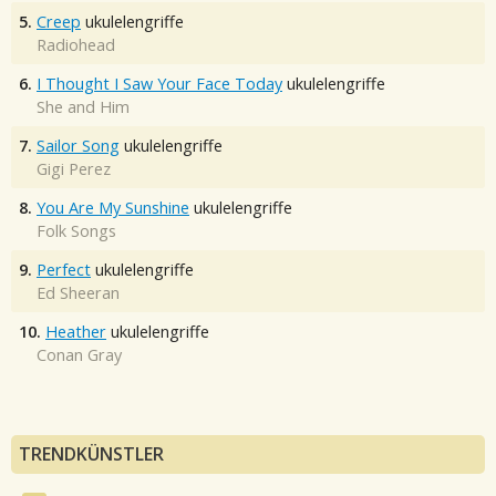
5.
Creep
ukulelengriffe
Radiohead
6.
I Thought I Saw Your Face Today
ukulelengriffe
She and Him
7.
Sailor Song
ukulelengriffe
Gigi Perez
8.
You Are My Sunshine
ukulelengriffe
Folk Songs
9.
Perfect
ukulelengriffe
Ed Sheeran
10.
Heather
ukulelengriffe
Conan Gray
TRENDKÜNSTLER