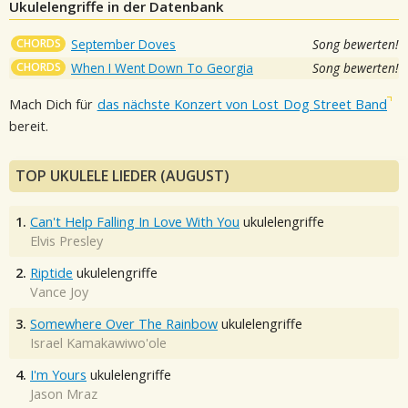
Ukulelengriffe in der Datenbank
CHORDS
September Doves
Song bewerten!
CHORDS
When I Went Down To Georgia
Song bewerten!
Mach Dich für
das nächste Konzert von Lost Dog Street Band
bereit.
TOP UKULELE LIEDER (AUGUST)
1.
Can't Help Falling In Love With You
ukulelengriffe
Elvis Presley
2.
Riptide
ukulelengriffe
Vance Joy
3.
Somewhere Over The Rainbow
ukulelengriffe
Israel Kamakawiwo'ole
4.
I'm Yours
ukulelengriffe
Jason Mraz