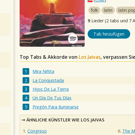
folk
latin
latin po
9
Lieder (2 tabs und 7 
Tab hinzufügen
Top Tabs & Akkorde von
Los Jaivas
, verpassen Si
Mira Niñita
La Conquistada
Hijos De La Tierra
Un Día De Tus Días
Pregón Para Iluminarse
ÄHNLICHE KÜNSTLER WIE LOS JAIVAS
Congreso
The M