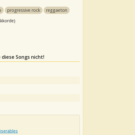
p
progressive rock
reggaeton
Akkorde)
e diese Songs nicht!
iserables