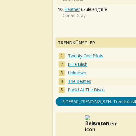
10.
Heather
ukulelengriffe
Conan Gray
TRENDKÜNSTLER
Twenty One Pilots
Billie Eilish
Unknown
The Beatles
Panic! At The Disco
SIDEBAR_TRENDING_BTN: Trendkünstl
Beitreten!