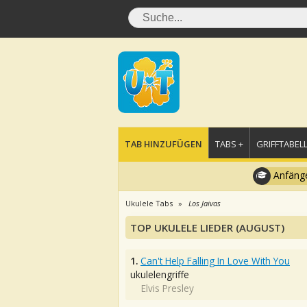
TAB HINZUFÜGEN
TABS +
GRIFFTABELL
Anfänge
Ukulele Tabs
Los Jaivas
TOP UKULELE LIEDER (AUGUST)
1.
Can't Help Falling In Love With You
ukulelengriffe
Elvis Presley