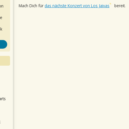
Mach Dich für
das nächste Konzert von Los Jaivas
bereit.
on
de
ok
.
arts
k
m