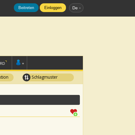
Beitreten
Einloggen
De
ORD
+
tion
Schlagmuster