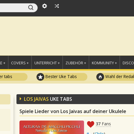
E +
COVERS +
UNTERRICHT +
ZUBEHÖR +
KOMMUNITY +
DISC
r tabs
Bester Uke Tabs
Wahl der Redak
LOS JAIVAS
UKE TABS
Spiele Lieder von Los Jaivas auf deiner Ukulele
37
Fans
(
Chile
)