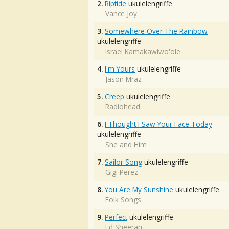
2.
Riptide
ukulelengriffe
Vance Joy
3.
Somewhere Over The Rainbow
ukulelengriffe
Israel Kamakawiwo'ole
4.
I'm Yours
ukulelengriffe
Jason Mraz
5.
Creep
ukulelengriffe
Radiohead
6.
I Thought I Saw Your Face Today
ukulelengriffe
She and Him
7.
Sailor Song
ukulelengriffe
Gigi Perez
8.
You Are My Sunshine
ukulelengriffe
Folk Songs
9.
Perfect
ukulelengriffe
Ed Sheeran