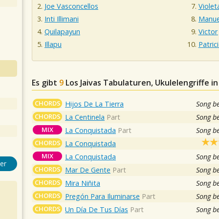
Joe Vasconcellos
Violet
Inti Illimani
Manue
Quilapayun
Victor
Illapu
Patric
Es gibt
9
Los Jaivas
Tabulaturen, Ukulelengriffe i
CHORDS
Hijos De La Tierra
Song b
CHORDS
La Centinela
Part
Song b
MIX
La Conquistada
Part
Song b
CHORDS
La Conquistada
MIX
La Conquistada
Song b
er
CHORDS
Mar De Gente
Part
Song b
CHORDS
Mira Niñita
Song b
CHORDS
Pregón Para Iluminarse
Part
Song b
CHORDS
Un Día De Tus Días
Part
Song b