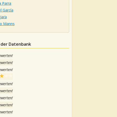
a Parra
l García
 Jara
io Manns
n der Datenbank
ewerten!
ewerten!
ewerten!
ewerten!
ewerten!
ewerten!
ewerten!
ewerten!