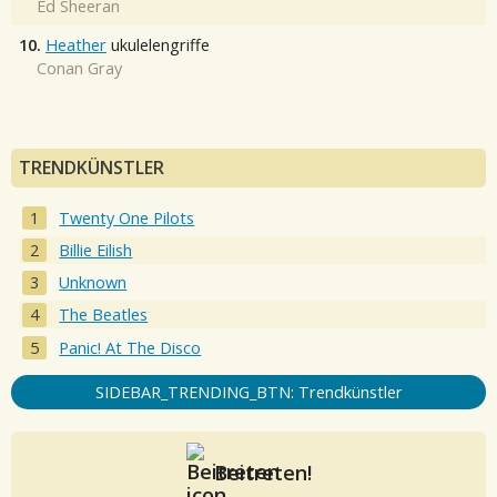
Ed Sheeran
10.
Heather
ukulelengriffe
Conan Gray
TRENDKÜNSTLER
Twenty One Pilots
Billie Eilish
Unknown
The Beatles
Panic! At The Disco
SIDEBAR_TRENDING_BTN: Trendkünstler
Beitreten!