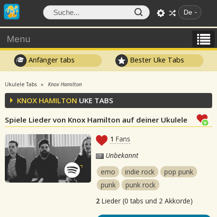
De
Menu
Anfänger tabs
Bester Uke Tabs
Ukulele Tabs
Knox Hamilton
KNOX HAMILTON
UKE TABS
Spiele Lieder von Knox Hamilton auf deiner Ukulele
1
Fans
Unbekannt
emo
indie rock
pop punk
punk
punk rock
2
Lieder (0 tabs und 2 Akkorde)