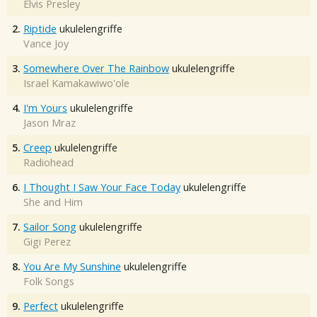
Elvis Presley
2.
Riptide
ukulelengriffe
Vance Joy
3.
Somewhere Over The Rainbow
ukulelengriffe
Israel Kamakawiwo'ole
4.
I'm Yours
ukulelengriffe
Jason Mraz
5.
Creep
ukulelengriffe
Radiohead
6.
I Thought I Saw Your Face Today
ukulelengriffe
She and Him
7.
Sailor Song
ukulelengriffe
Gigi Perez
8.
You Are My Sunshine
ukulelengriffe
Folk Songs
9.
Perfect
ukulelengriffe