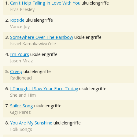
1.
Can't Help Falling In Love With You
ukulelengriffe
Elvis Presley
2.
Riptide
ukulelengriffe
Vance Joy
3.
Somewhere Over The Rainbow
ukulelengriffe
Israel Kamakawiwo'ole
4.
I'm Yours
ukulelengriffe
Jason Mraz
5.
Creep
ukulelengriffe
Radiohead
6.
I Thought I Saw Your Face Today
ukulelengriffe
She and Him
7.
Sailor Song
ukulelengriffe
Gigi Perez
8.
You Are My Sunshine
ukulelengriffe
Folk Songs