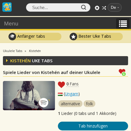
De
Menu
Anfänger tabs
Bester Uke Tabs
Ukulele Tabs
Kistehén
KISTEHÉN
UKE TABS
Spiele Lieder von Kistehén auf deiner Ukulele
0
Fans
(
Ungarn
)
alternative
folk
1
Lieder (0 tabs und 1 Akkorde)
Tab hinzufügen