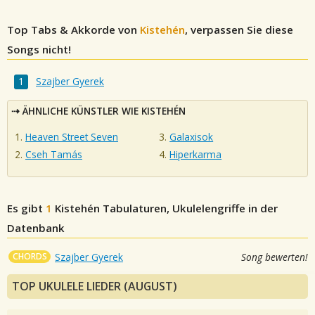
Top Tabs & Akkorde von
Kistehén
, verpassen Sie diese
Songs nicht!
Szajber Gyerek
ÄHNLICHE KÜNSTLER WIE KISTEHÉN
Heaven Street Seven
Galaxisok
Cseh Tamás
Hiperkarma
Es gibt
1
Kistehén
Tabulaturen, Ukulelengriffe in der
Datenbank
CHORDS
Szajber Gyerek
Song bewerten!
TOP UKULELE LIEDER (AUGUST)