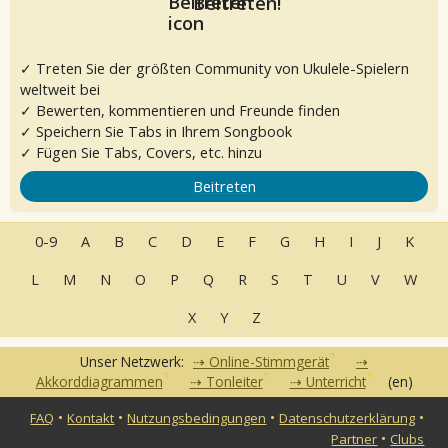
Beitreten!
✓ Treten Sie der größten Community von Ukulele-Spielern
weltweit bei
✓ Bewerten, kommentieren und Freunde finden
✓ Speichern Sie Tabs in Ihrem Songbook
✓ Fügen Sie Tabs, Covers, etc. hinzu
Beitreten
0-9
A
B
C
D
E
F
G
H
I
J
K
L
M
N
O
P
Q
R
S
T
U
V
W
X
Y
Z
Unser Netzwerk:
Online-Stimmgerät
Akkorddiagrammen
Tonleiter
Unterricht
(en)
•
•
•
•
FAQ
Kontakt
Nutzungsbedingungen
Datenschutzerklärung
•
Partner
Clubs