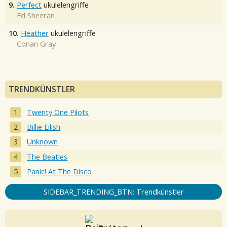
9.
Perfect
ukulelengriffe
Ed Sheeran
10.
Heather
ukulelengriffe
Conan Gray
TRENDKÜNSTLER
Twenty One Pilots
Billie Eilish
Unknown
The Beatles
Panic! At The Disco
SIDEBAR_TRENDING_BTN: Trendkünstler