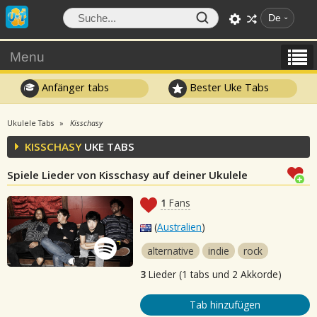
De
Menu
Anfänger tabs
Bester Uke Tabs
Ukulele Tabs
Kisschasy
KISSCHASY
UKE TABS
Spiele Lieder von Kisschasy auf deiner Ukulele
1
Fans
(
Australien
)
alternative
indie
rock
3
Lieder (1 tabs und 2 Akkorde)
Tab hinzufügen