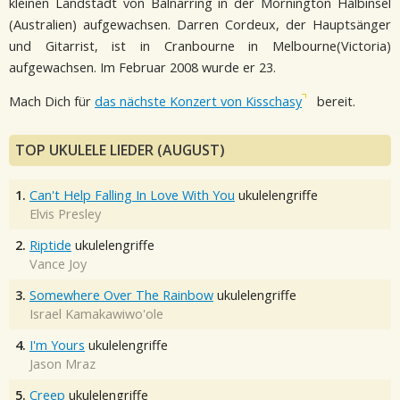
kleinen Landstadt von Balnarring in der Mornington Halbinsel
(Australien) aufgewachsen. Darren Cordeux, der Hauptsänger
und Gitarrist, ist in Cranbourne in Melbourne(Victoria)
aufgewachsen. Im Februar 2008 wurde er 23.
Mach Dich für
das nächste Konzert von Kisschasy
bereit.
TOP UKULELE LIEDER (AUGUST)
1.
Can't Help Falling In Love With You
ukulelengriffe
Elvis Presley
2.
Riptide
ukulelengriffe
Vance Joy
3.
Somewhere Over The Rainbow
ukulelengriffe
Israel Kamakawiwo'ole
4.
I'm Yours
ukulelengriffe
Jason Mraz
5.
Creep
ukulelengriffe