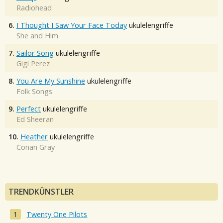
Radiohead
6.
I Thought I Saw Your Face Today
ukulelengriffe
She and Him
7.
Sailor Song
ukulelengriffe
Gigi Perez
8.
You Are My Sunshine
ukulelengriffe
Folk Songs
9.
Perfect
ukulelengriffe
Ed Sheeran
10.
Heather
ukulelengriffe
Conan Gray
TRENDKÜNSTLER
Twenty One Pilots