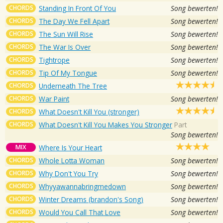
CHORDS
Standing In Front Of You
Song bewerten!
CHORDS
The Day We Fell Apart
Song bewerten!
CHORDS
The Sun Will Rise
Song bewerten!
CHORDS
The War Is Over
Song bewerten!
CHORDS
Tightrope
Song bewerten!
CHORDS
Tip Of My Tongue
Song bewerten!
CHORDS
Underneath The Tree
CHORDS
War Paint
Song bewerten!
CHORDS
What Doesn't Kill You (stronger)
CHORDS
What Doesn't Kill You Makes You Stronger
Part
Song bewerten!
MIX
Where Is Your Heart
CHORDS
Whole Lotta Woman
Song bewerten!
CHORDS
Why Don't You Try
Song bewerten!
CHORDS
Whyyawannabringmedown
Song bewerten!
CHORDS
Winter Dreams (brandon's Song)
Song bewerten!
CHORDS
Would You Call That Love
Song bewerten!