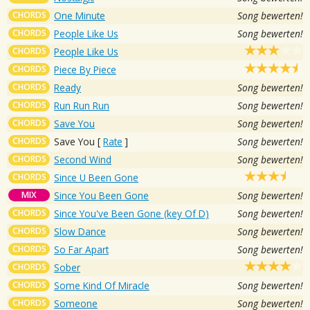
CHORDS
One Minute
Song bewerten!
CHORDS
People Like Us
Song bewerten!
CHORDS
People Like Us
CHORDS
Piece By Piece
CHORDS
Ready
Song bewerten!
CHORDS
Run Run Run
Song bewerten!
CHORDS
Save You
Song bewerten!
CHORDS
Save You
[
Rate
]
Song bewerten!
CHORDS
Second Wind
Song bewerten!
CHORDS
Since U Been Gone
MIX
Since You Been Gone
Song bewerten!
CHORDS
Since You've Been Gone (key Of D)
Song bewerten!
CHORDS
Slow Dance
Song bewerten!
CHORDS
So Far Apart
Song bewerten!
CHORDS
Sober
CHORDS
Some Kind Of Miracle
Song bewerten!
CHORDS
Someone
Song bewerten!