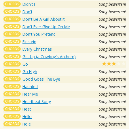
CHORDS
Didn't I
Song bewerten!
CHORDS
Don't
Song bewerten!
CHORDS
Don't Be A Girl About It
Song bewerten!
CHORDS
Don't Ever Give Up On Me
Song bewerten!
CHORDS
Don't You Pretend
Song bewerten!
CHORDS
Einstein
Song bewerten!
CHORDS
Every Christmas
Song bewerten!
CHORDS
Get Up (a Cowboy's Anthem)
Song bewerten!
CHORDS
Go
CHORDS
Go High
Song bewerten!
CHORDS
Good Goes The Bye
Song bewerten!
CHORDS
Haunted
Song bewerten!
CHORDS
Hear Me
Song bewerten!
CHORDS
Heartbeat Song
Song bewerten!
CHORDS
Heat
Song bewerten!
CHORDS
Hello
Song bewerten!
CHORDS
Hole
Song bewerten!