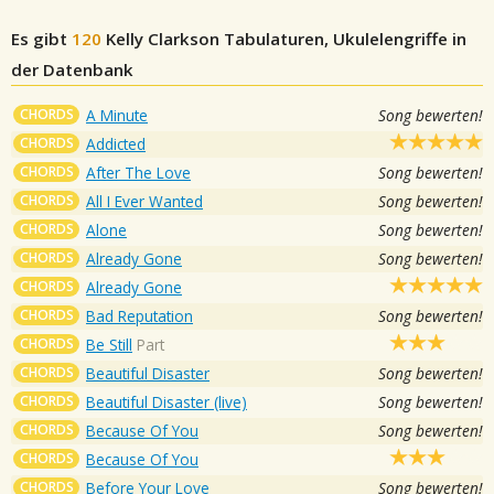
Es gibt
120
Kelly Clarkson
Tabulaturen, Ukulelengriffe in
der Datenbank
CHORDS
A Minute
Song bewerten!
CHORDS
Addicted
CHORDS
After The Love
Song bewerten!
CHORDS
All I Ever Wanted
Song bewerten!
CHORDS
Alone
Song bewerten!
CHORDS
Already Gone
Song bewerten!
CHORDS
Already Gone
CHORDS
Bad Reputation
Song bewerten!
CHORDS
Be Still
Part
CHORDS
Beautiful Disaster
Song bewerten!
CHORDS
Beautiful Disaster (live)
Song bewerten!
CHORDS
Because Of You
Song bewerten!
CHORDS
Because Of You
CHORDS
Before Your Love
Song bewerten!