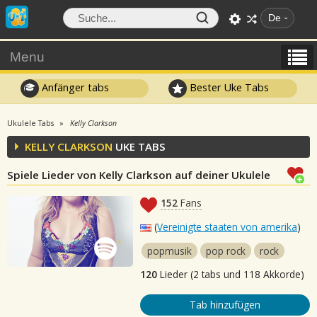
De
Menu
Anfänger tabs
Bester Uke Tabs
Ukulele Tabs
Kelly Clarkson
KELLY CLARKSON
UKE TABS
Spiele Lieder von Kelly Clarkson auf deiner Ukulele
152
Fans
(
Vereinigte staaten von amerika
)
popmusik
pop rock
rock
120
Lieder (2 tabs und 118 Akkorde)
Tab hinzufügen