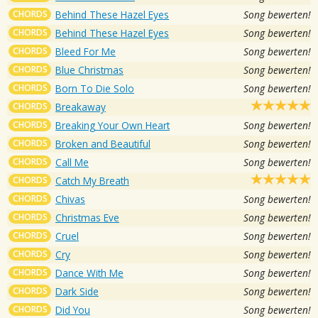
CHORDS
Behind These Hazel Eyes
Song bewerten!
CHORDS
Behind These Hazel Eyes
Song bewerten!
CHORDS
Bleed For Me
Song bewerten!
CHORDS
Blue Christmas
Song bewerten!
CHORDS
Born To Die Solo
Song bewerten!
CHORDS
Breakaway
CHORDS
Breaking Your Own Heart
Song bewerten!
CHORDS
Broken and Beautiful
Song bewerten!
CHORDS
Call Me
Song bewerten!
CHORDS
Catch My Breath
CHORDS
Chivas
Song bewerten!
CHORDS
Christmas Eve
Song bewerten!
CHORDS
Cruel
Song bewerten!
CHORDS
Cry
Song bewerten!
CHORDS
Dance With Me
Song bewerten!
CHORDS
Dark Side
Song bewerten!
CHORDS
Did You
Song bewerten!