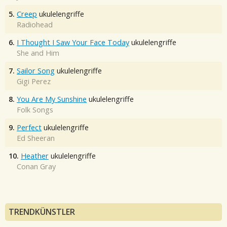
5.
Creep
ukulelengriffe
Radiohead
6.
I Thought I Saw Your Face Today
ukulelengriffe
She and Him
7.
Sailor Song
ukulelengriffe
Gigi Perez
8.
You Are My Sunshine
ukulelengriffe
Folk Songs
9.
Perfect
ukulelengriffe
Ed Sheeran
10.
Heather
ukulelengriffe
Conan Gray
TRENDKÜNSTLER