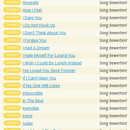
CHORDS
Honestly
Song bewerten!
CHORDS
How I Feel
Song bewerten!
CHORDS
I Dare You
Song bewerten!
CHORDS
I Do Not Hook Up
Song bewerten!
CHORDS
I Don't Think About You
Song bewerten!
CHORDS
I Forgive You
Song bewerten!
CHORDS
I Had A Dream
Song bewerten!
CHORDS
I Hate Myself For Losing You
Song bewerten!
CHORDS
I Wish I Could Be Lonely Instead
Song bewerten!
CHORDS
I've Loved You Since Forever
Song bewerten!
CHORDS
If I Can't Have You
Song bewerten!
CHORDS
If No One Will Listen
Song bewerten!
CHORDS
Impossible
Song bewerten!
CHORDS
In The Blue
Song bewerten!
CHORDS
Invincible
Song bewerten!
CHORDS
Irvine
Song bewerten!
CHORDS
Judas
Song bewerten!