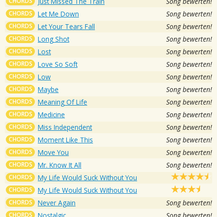
CHORDS
Just Missed The Train
Song bewerten!
CHORDS
Let Me Down
Song bewerten!
CHORDS
Let Your Tears Fall
Song bewerten!
CHORDS
Long Shot
Song bewerten!
CHORDS
Lost
Song bewerten!
CHORDS
Love So Soft
Song bewerten!
CHORDS
Low
Song bewerten!
CHORDS
Maybe
Song bewerten!
CHORDS
Meaning Of Life
Song bewerten!
CHORDS
Medicine
Song bewerten!
CHORDS
Miss Independent
Song bewerten!
CHORDS
Moment Like This
Song bewerten!
CHORDS
Move You
Song bewerten!
CHORDS
Mr. Know It All
Song bewerten!
CHORDS
My Life Would Suck Without You
CHORDS
My Life Would Suck Without You
CHORDS
Never Again
Song bewerten!
CHORDS
Nostalgic
Song bewerten!