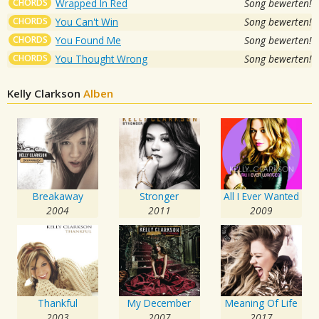
CHORDS
Wrapped In Red
Song bewerten!
CHORDS
You Can't Win
Song bewerten!
CHORDS
You Found Me
Song bewerten!
CHORDS
You Thought Wrong
Song bewerten!
Kelly Clarkson
Alben
Breakaway
Stronger
All I Ever Wanted
2004
2011
2009
Thankful
My December
Meaning Of Life
2003
2007
2017