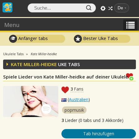
De
Menu
Anfänger tabs
Bester Uke Tabs
Ukulele Tabs
Kate Miller-heidke
KATE MILLER-HEIDKE
UKE TABS
Spiele Lieder von Kate Miller-heidke auf deiner Ukulele
3
Fans
(
Australien
)
popmusik
3
Lieder (0 tabs und 3 Akkorde)
Tab hinzufügen