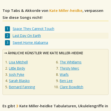
Top Tabs & Akkorde von
Kate Miller-heidke
, verpassen
Sie diese Songs nicht!
Space They Cannot Touch
Last Day On Earth
Sweet Home Alabama
ÄHNLICHE KÜNSTLER WIE KATE MILLER-HEIDKE
Lisa Mitchell
The Whitlams
Little Birdy
Thirsty Merc
Josh Pyke
Waifs
Sarah Blasko
Ben Lee
Bernard Fanning
Clare Bowditch
Es gibt
3
Kate Miller-heidke
Tabulaturen, Ukulelengriffe in