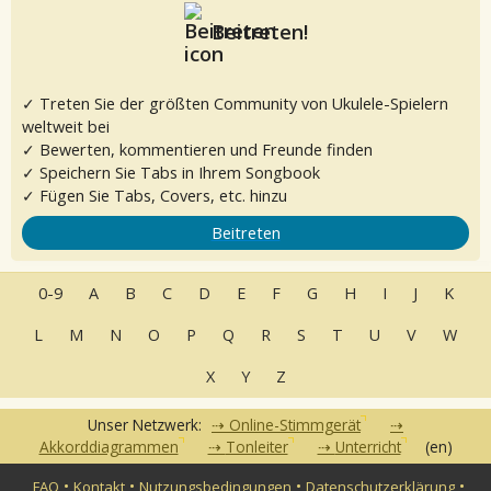
Beitreten!
✓ Treten Sie der größten Community von Ukulele-Spielern
weltweit bei
✓ Bewerten, kommentieren und Freunde finden
✓ Speichern Sie Tabs in Ihrem Songbook
✓ Fügen Sie Tabs, Covers, etc. hinzu
Beitreten
0-9
A
B
C
D
E
F
G
H
I
J
K
L
M
N
O
P
Q
R
S
T
U
V
W
X
Y
Z
Unser Netzwerk:
Online-Stimmgerät
Akkorddiagrammen
Tonleiter
Unterricht
(en)
•
•
•
•
FAQ
Kontakt
Nutzungsbedingungen
Datenschutzerklärung