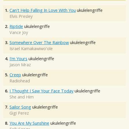
1.
Can't Help Falling In Love With You
ukulelengriffe
Elvis Presley
2.
Riptide
ukulelengriffe
Vance Joy
3.
Somewhere Over The Rainbow
ukulelengriffe
Israel Kamakawiwo'ole
4.
I'm Yours
ukulelengriffe
Jason Mraz
5.
Creep
ukulelengriffe
Radiohead
6.
I Thought I Saw Your Face Today
ukulelengriffe
She and Him
7.
Sailor Song
ukulelengriffe
Gigi Perez
8.
You Are My Sunshine
ukulelengriffe