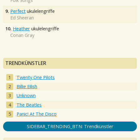
Folk Songs
9.
Perfect
ukulelengriffe
Ed Sheeran
10.
Heather
ukulelengriffe
Conan Gray
TRENDKÜNSTLER
Twenty One Pilots
Billie Eilish
Unknown
The Beatles
Panic! At The Disco
SIDEBAR_TRENDING_BTN: Trendkünstler