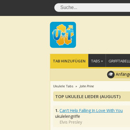
TAB HINZUFÜGEN
TABS +
GRIFFTABELL
Anfänge
Ukulele Tabs
John Prine
TOP UKULELE LIEDER (AUGUST)
1.
Can't Help Falling In Love With You
ukulelengriffe
Elvis Presley