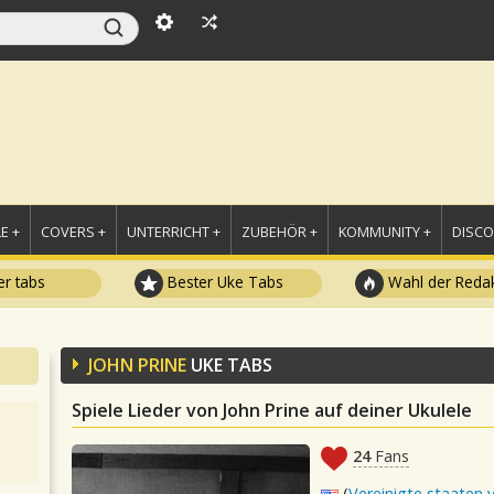
E +
COVERS +
UNTERRICHT +
ZUBEHÖR +
KOMMUNITY +
DISC
r tabs
Bester Uke Tabs
Wahl der Redak
JOHN PRINE
UKE TABS
Spiele Lieder von John Prine auf deiner Ukulele
24
Fans
(
Vereinigte staaten 