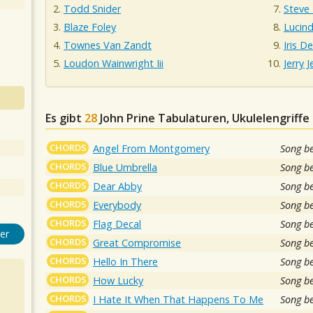
Todd Snider
Steve 
Blaze Foley
Lucind
Townes Van Zandt
Iris D
Loudon Wainwright Iii
Jerry 
Es gibt
28
John Prine
Tabulaturen, Ukulelengriffe
CHORDS
Angel From Montgomery
Song b
CHORDS
Blue Umbrella
Song b
CHORDS
Dear Abby
Song b
CHORDS
Everybody
Song b
CHORDS
Flag Decal
Song b
er
CHORDS
Great Compromise
Song b
CHORDS
Hello In There
Song b
CHORDS
How Lucky
Song b
CHORDS
I Hate It When That Happens To Me
Song b