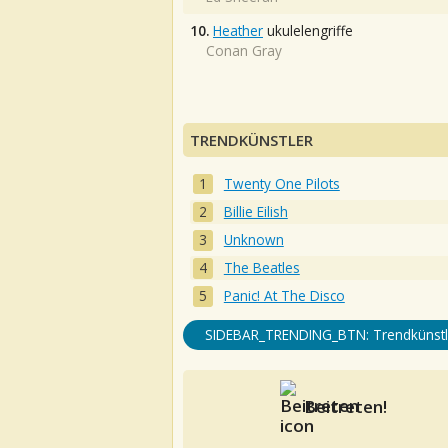
10.
Heather
ukulelengriffe
Conan Gray
TRENDKÜNSTLER
Twenty One Pilots
Billie Eilish
Unknown
The Beatles
Panic! At The Disco
SIDEBAR_TRENDING_BTN: Trendkünstl
Beitreten!