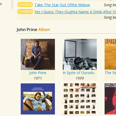
n
CHORDS
Take The Star Out Ofthe Widow
Song b
CHORDS
Yes I Guess They Oughta Name A Drink After Y
Song b
John Prine
Alben
John Prine
In Spite of Ourselves
1971
1999