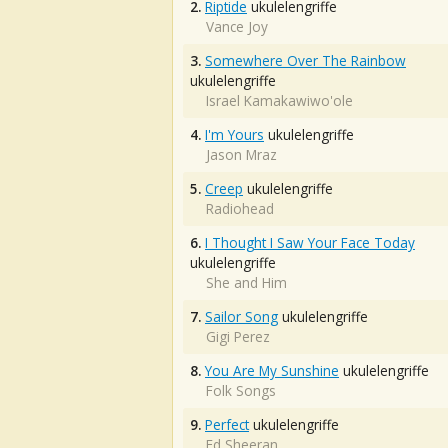
2.
Riptide
ukulelengriffe
Vance Joy
3.
Somewhere Over The Rainbow
ukulelengriffe
Israel Kamakawiwo'ole
4.
I'm Yours
ukulelengriffe
Jason Mraz
5.
Creep
ukulelengriffe
Radiohead
6.
I Thought I Saw Your Face Today
ukulelengriffe
She and Him
7.
Sailor Song
ukulelengriffe
Gigi Perez
8.
You Are My Sunshine
ukulelengriffe
Folk Songs
9.
Perfect
ukulelengriffe
Ed Sheeran