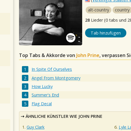
alt-country
country
28
Lieder (0 tabs und 2
Tab hinzufügen
Top Tabs & Akkorde von
John Prine
, verpassen Si
In Spite Of Ourselves
Angel From Montgomery
How Lucky
Summer's End
Flag Decal
ÄHNLICHE KÜNSTLER WIE JOHN PRINE
Guy Clark
Lyle L