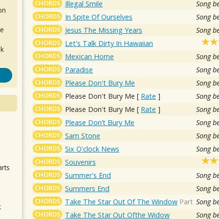
CHORDS
Illegal Smile
Song b
on
CHORDS
In Spite Of Ourselves
Song b
CHORDS
de
Jesus The Missing Years
Song b
CHORDS
Let's Talk Dirty In Hawaiian
ok
CHORDS
Mexican Home
Song b
CHORDS
Paradise
Song b
CHORDS
Please Don't Bury Me
Song b
CHORDS
Please Don't Bury Me
[
Rate
]
Song b
CHORDS
Please Don't Bury Me
[
Rate
]
Song b
CHORDS
Please Don’t Bury Me
Song b
.
CHORDS
Sam Stone
Song b
CHORDS
Six O'clock News
Song b
CHORDS
Souvenirs
arts
CHORDS
Summer's End
Song b
CHORDS
Summers End
Song b
CHORDS
Take The Star Out Of The Window
Part
Song b
k
CHORDS
Take The Star Out Ofthe Widow
Song b
m