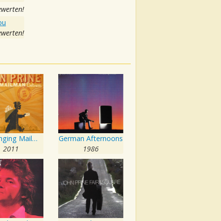
ewerten!
ou
ewerten!
The Singing Mailman Delivers
German Afternoons
2011
1986