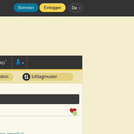
Beitreten
Einloggen
De
ORD
+
tion
Schlagmuster
von amerika
)