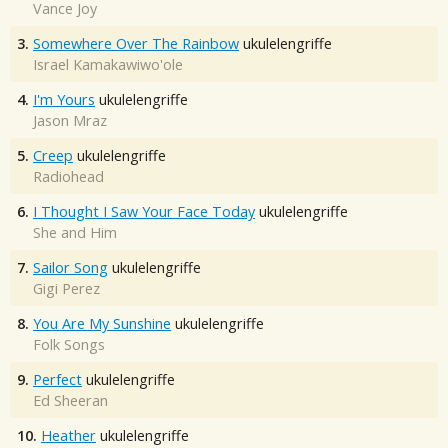
Vance Joy
3.
Somewhere Over The Rainbow
ukulelengriffe
Israel Kamakawiwo'ole
4.
I'm Yours
ukulelengriffe
Jason Mraz
5.
Creep
ukulelengriffe
Radiohead
6.
I Thought I Saw Your Face Today
ukulelengriffe
She and Him
7.
Sailor Song
ukulelengriffe
Gigi Perez
8.
You Are My Sunshine
ukulelengriffe
Folk Songs
9.
Perfect
ukulelengriffe
Ed Sheeran
10.
Heather
ukulelengriffe