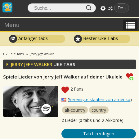
De
Menu
Anfänger tabs
Bester Uke Tabs
Ukulele Tabs
Jerry Jeff Walker
JERRY JEFF WALKER
UKE TABS
Spiele Lieder von Jerry Jeff Walker auf deiner Ukulele
2
Fans
(
Vereinigte staaten von amerika
)
alt-country
country
2
Lieder (0 tabs und 2 Akkorde)
Tab hinzufügen