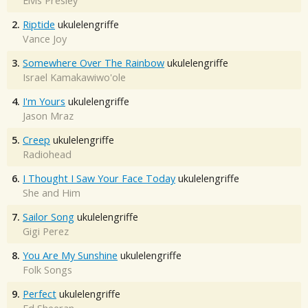
Elvis Presley
2.
Riptide
ukulelengriffe
Vance Joy
3.
Somewhere Over The Rainbow
ukulelengriffe
Israel Kamakawiwo'ole
4.
I'm Yours
ukulelengriffe
Jason Mraz
5.
Creep
ukulelengriffe
Radiohead
6.
I Thought I Saw Your Face Today
ukulelengriffe
She and Him
7.
Sailor Song
ukulelengriffe
Gigi Perez
8.
You Are My Sunshine
ukulelengriffe
Folk Songs
9.
Perfect
ukulelengriffe