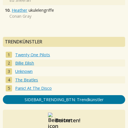
Ed Sheeran
10.
Heather
ukulelengriffe
Conan Gray
TRENDKÜNSTLER
Twenty One Pilots
Billie Eilish
Unknown
The Beatles
Panic! At The Disco
SIDEBAR_TRENDING_BTN: Trendkünstler
Beitreten!