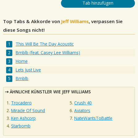
Tab hinzufügen
Top Tabs & Akkorde von
Jeff Williams
, verpassen Sie
diese Songs nicht!
This Will Be The Day Acoustic
Bmblb (feat. Casey Lee Williams)
Home
Lets Just Live
Bmblb
ÄHNLICHE KÜNSTLER WIE JEFF WILLIAMS
Trocadero
Crush 40
Miracle Of Sound
Aviators
Ken Ashcorp
NateWantsToBattle
Starbomb