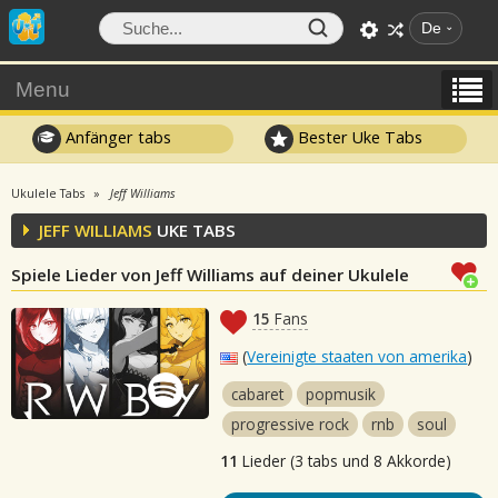
De
Menu
Anfänger tabs
Bester Uke Tabs
Ukulele Tabs
Jeff Williams
JEFF WILLIAMS
UKE TABS
Spiele Lieder von Jeff Williams auf deiner Ukulele
15
Fans
(
Vereinigte staaten von amerika
)
cabaret
popmusik
progressive rock
rnb
soul
11
Lieder (3 tabs und 8 Akkorde)