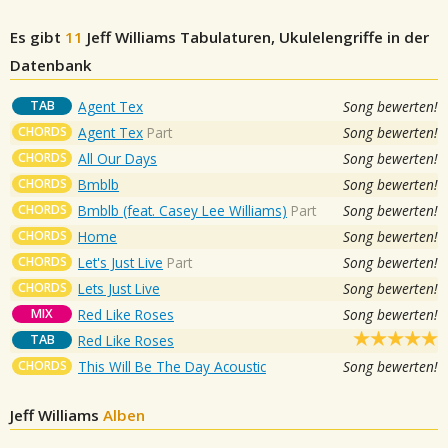
Es gibt
11
Jeff Williams
Tabulaturen, Ukulelengriffe in der
Datenbank
TAB
Agent Tex
Song bewerten!
CHORDS
Agent Tex
Part
Song bewerten!
CHORDS
All Our Days
Song bewerten!
CHORDS
Bmblb
Song bewerten!
CHORDS
Bmblb (feat. Casey Lee Williams)
Part
Song bewerten!
CHORDS
Home
Song bewerten!
CHORDS
Let's Just Live
Part
Song bewerten!
CHORDS
Lets Just Live
Song bewerten!
MIX
Red Like Roses
Song bewerten!
TAB
Red Like Roses
CHORDS
This Will Be The Day Acoustic
Song bewerten!
Jeff Williams
Alben