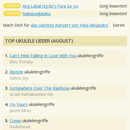
CHORDS
Ang Lahat Ng Ito'y Para Sa 'yo
Song bewerten!
CHORDS
Nakapagtataka
Song bewerten!
Mach Dich für
das nächste Konzert von Hajji Alejandro
bereit.
TOP UKULELE LIEDER (AUGUST)
1.
Can't Help Falling In Love With You
ukulelengriffe
Elvis Presley
2.
Riptide
ukulelengriffe
Vance Joy
3.
Somewhere Over The Rainbow
ukulelengriffe
Israel Kamakawiwo'ole
4.
I'm Yours
ukulelengriffe
Jason Mraz
5.
Creep
ukulelengriffe
Radiohead