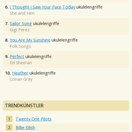
6.
I Thought I Saw Your Face Today
ukulelengriffe
She and Him
7.
Sailor Song
ukulelengriffe
Gigi Perez
8.
You Are My Sunshine
ukulelengriffe
Folk Songs
9.
Perfect
ukulelengriffe
Ed Sheeran
10.
Heather
ukulelengriffe
Conan Gray
TRENDKÜNSTLER
Twenty One Pilots
Billie Eilish