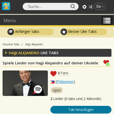
De
Menu
Anfänger tabs
Bester Uke Tabs
Ukulele Tabs
Hajji Alejandro
HAJJI ALEJANDRO
UKE TABS
Spiele Lieder von Hajji Alejandro auf deiner Ukulele
0
Fans
(
Philippinen
)
opm
2
Lieder (0 tabs und 2 Akkorde)
Tab hinzufügen