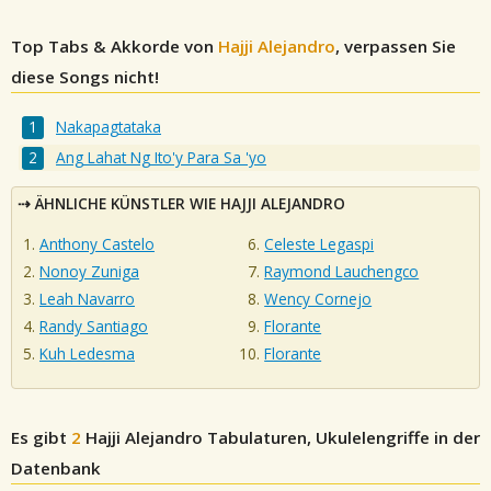
Top Tabs & Akkorde von
Hajji Alejandro
, verpassen Sie
diese Songs nicht!
Nakapagtataka
Ang Lahat Ng Ito'y Para Sa 'yo
ÄHNLICHE KÜNSTLER WIE HAJJI ALEJANDRO
Anthony Castelo
Celeste Legaspi
Nonoy Zuniga
Raymond Lauchengco
Leah Navarro
Wency Cornejo
Randy Santiago
Florante
Kuh Ledesma
Florante
Es gibt
2
Hajji Alejandro
Tabulaturen, Ukulelengriffe in der
Datenbank