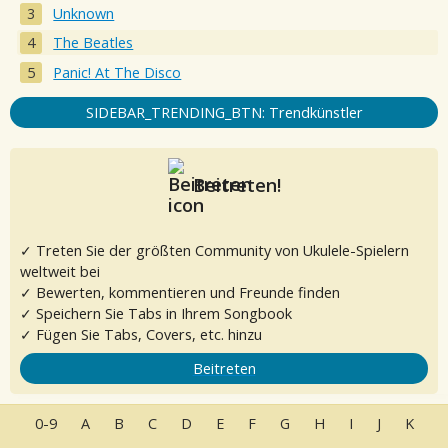
Unknown
The Beatles
Panic! At The Disco
SIDEBAR_TRENDING_BTN: Trendkünstler
Beitreten!
✓ Treten Sie der größten Community von Ukulele-Spielern
weltweit bei
✓ Bewerten, kommentieren und Freunde finden
✓ Speichern Sie Tabs in Ihrem Songbook
✓ Fügen Sie Tabs, Covers, etc. hinzu
Beitreten
0-9
A
B
C
D
E
F
G
H
I
J
K