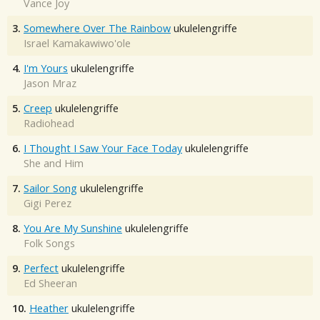
Vance Joy
3.
Somewhere Over The Rainbow
ukulelengriffe
Israel Kamakawiwo'ole
4.
I'm Yours
ukulelengriffe
Jason Mraz
5.
Creep
ukulelengriffe
Radiohead
6.
I Thought I Saw Your Face Today
ukulelengriffe
She and Him
7.
Sailor Song
ukulelengriffe
Gigi Perez
8.
You Are My Sunshine
ukulelengriffe
Folk Songs
9.
Perfect
ukulelengriffe
Ed Sheeran
10.
Heather
ukulelengriffe