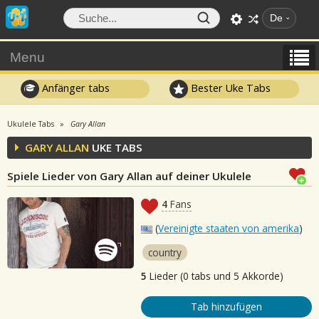
De
Menu
Anfänger tabs
Bester Uke Tabs
Ukulele Tabs
Gary Allan
GARY ALLAN
UKE TABS
Spiele Lieder von Gary Allan auf deiner Ukulele
4
Fans
(
Vereinigte staaten von amerika
)
country
5
Lieder (0 tabs und 5 Akkorde)
Tab hinzufügen