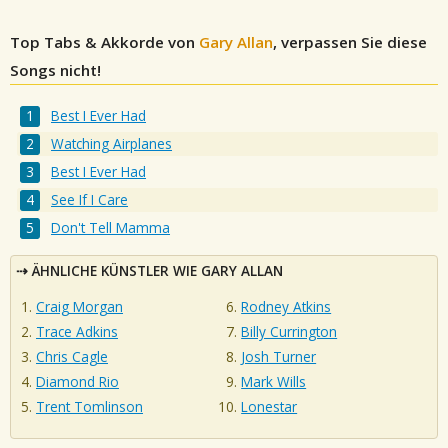
Top Tabs & Akkorde von
Gary Allan
, verpassen Sie diese
Songs nicht!
Best I Ever Had
Watching Airplanes
Best I Ever Had
See If I Care
Don't Tell Mamma
ÄHNLICHE KÜNSTLER WIE GARY ALLAN
Craig Morgan
Rodney Atkins
Trace Adkins
Billy Currington
Chris Cagle
Josh Turner
Diamond Rio
Mark Wills
Trent Tomlinson
Lonestar