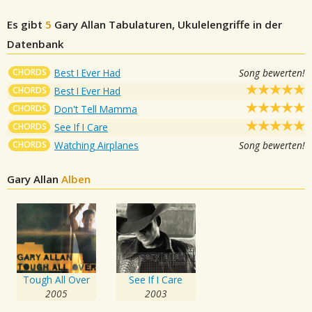
Es gibt
5
Gary Allan
Tabulaturen, Ukulelengriffe in der
Datenbank
CHORDS
Best I Ever Had
Song bewerten!
CHORDS
Best I Ever Had
CHORDS
Don't Tell Mamma
CHORDS
See If I Care
CHORDS
Watching Airplanes
Song bewerten!
Gary Allan
Alben
Tough All Over
See If I Care
2005
2003